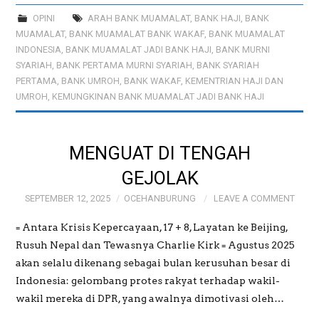
OPINI
ARAH BANK MUAMALAT
,
BANK HAJI
,
BANK
MUAMALAT
,
BANK MUAMALAT BANK WAKAF
,
BANK MUAMALAT
INDONESIA
,
BANK MUAMALAT JADI BANK HAJI
,
BANK MURNI
SYARIAH
,
BANK PERTAMA MURNI SYARIAH
,
BANK SYARIAH
PERTAMA
,
BANK UMROH
,
BANK WAKAF
,
KEMENTRIAN HAJI DAN
UMROH
,
KEMUNGKINAN BANK MUAMALAT JADI BANK HAJI
MENGUAT DI TENGAH
GEJOLAK
SEPTEMBER 12, 2025
OCEHANBURUNG
LEAVE A COMMENT
= Antara Krisis Kepercayaan, 17 + 8, Layatan ke Beijing,
Rusuh Nepal dan Tewasnya Charlie Kirk = Agustus 2025
akan selalu dikenang sebagai bulan kerusuhan besar di
Indonesia: gelombang protes rakyat terhadap wakil-
wakil mereka di DPR, yang awalnya dimotivasi oleh…