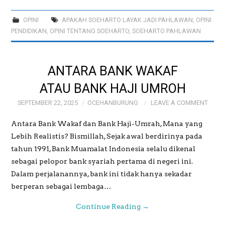
OPINI
APAKAH SOEHARTO LAYAK JADI PAHLAWAN
,
OPINI
PENDIDIKAN
,
OPINI TENTANG SOEHARTO
,
SOEHARTO PAHLAWAN
ANTARA BANK WAKAF
ATAU BANK HAJI UMROH
SEPTEMBER 22, 2025
OCEHANBURUNG
LEAVE A COMMENT
Antara Bank Wakaf dan Bank Haji-Umrah, Mana yang
Lebih Realistis? Bismillah, Sejak awal berdirinya pada
tahun 1991, Bank Muamalat Indonesia selalu dikenal
sebagai pelopor bank syariah pertama di negeri ini.
Dalam perjalanannya, bank ini tidak hanya sekadar
berperan sebagai lembaga…
Continue Reading
→