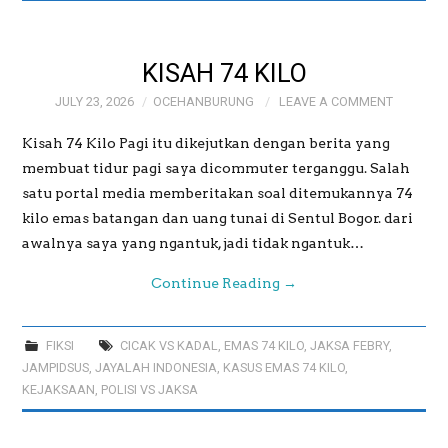
GALERI
KISAH 74 KILO
GALERI FOTO BAPAK
JULY 23, 2026
OCEHANBURUNG
LEAVE A COMMENT
MAYJEN (PURN)
Kisah 74 Kilo Pagi itu dikejutkan dengan berita yang
membuat tidur pagi saya dicommuter terganggu. Salah
SUDRAJAT
satu portal media memberitakan soal ditemukannya 74
kilo emas batangan dan uang tunai di Sentul Bogor. dari
awalnya saya yang ngantuk, jadi tidak ngantuk…
GALERI MEME
Continue Reading
→
OCEHANBURUNG
PRICE LIST AK
FIKSI
CICAK VS KADAL
,
EMAS 74 KILO
,
JAKSA FEBRY
,
JAMPIDSUS
,
JAYALAH INDONESIA
,
KASUS EMAS 74 KILO
,
KEJAKSAAN
,
POLISI VS JAKSA
STUDIO BOGOR
WEDDING AND