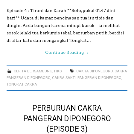
Episode 4 : Tirani dan Darah **Solo, pukul 01.47 dini
hari** Udara di kamar penginapan tua itu tipis dan
dingin. Arda bangun karena mimpi buruk—ia melihat
sosok lelaki tua berkumis tebal, bersurban putih, berdiri
di altar batu dan mengangkat Tongkat…
Continue Reading
→
CERITA BERSAMBUNG
,
FIKSI
CAKRA DIPONEGORO
,
CAKRA
PANGERAN DIPONEGORO
,
CAKRA SAKTI
,
PANGERAN DIPONEGORO
,
TONGKAT CAKRA
PERBURUAN CAKRA
PANGERAN DIPONEGORO
(EPISODE 3)