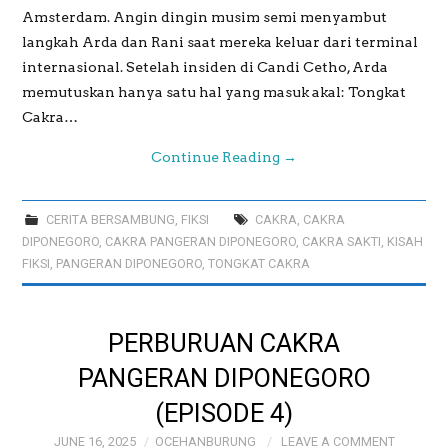
Amsterdam. Angin dingin musim semi menyambut
langkah Arda dan Rani saat mereka keluar dari terminal
internasional. Setelah insiden di Candi Cetho, Arda
memutuskan hanya satu hal yang masuk akal: Tongkat
Cakra…
Continue Reading
→
CERITA BERSAMBUNG
,
FIKSI
CAKRA
,
CAKRA
DIPONEGORO
,
CAKRA PANGERAN DIPONEGORO
,
CAKRA SAKTI
,
KISAH
FIKSI
,
PANGERAN DIPONEGORO
,
TONGKAT CAKRA
PERBURUAN CAKRA
PANGERAN DIPONEGORO
(EPISODE 4)
JUNE 16, 2025
OCEHANBURUNG
LEAVE A COMMENT