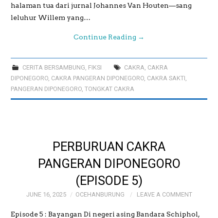
halaman tua dari jurnal Johannes Van Houten—sang
leluhur Willem yang…
Continue Reading
→
CERITA BERSAMBUNG
,
FIKSI
CAKRA
,
CAKRA
DIPONEGORO
,
CAKRA PANGERAN DIPONEGORO
,
CAKRA SAKTI
,
PANGERAN DIPONEGORO
,
TONGKAT CAKRA
PERBURUAN CAKRA
PANGERAN DIPONEGORO
(EPISODE 5)
JUNE 16, 2025
OCEHANBURUNG
LEAVE A COMMENT
Episode 5 : Bayangan Di negeri asing Bandara Schiphol,