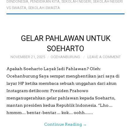
DIINDONESIA
,
PENDIDIKAN KITA
,
SEKOLAH NEGERI
,
SEKOLAH NEGERI
VS SWASTA
,
SEKOLAH SWASTA
GELAR PAHLAWAN UNTUK
SOEHARTO
NOVEMBER 21, 2025
OCEHANBURUNG
LEAVE A COMMENT
Apakah Soeharto Layak Jadi Pahlawan? Oleh:
Ocehanburung Saya sempat menghentikan jari saya di
layar HP ketika membaca sebuah unggahan dari akun
Instagram detikcom: Presiden Prabowo
menganugerahkan gelar pahlawan kepada Soeharto,
mantan presiden kedua Republik Indonesia. “Lho…
hmmm… bentar-bentar… kok… oohh……
Continue Reading
→