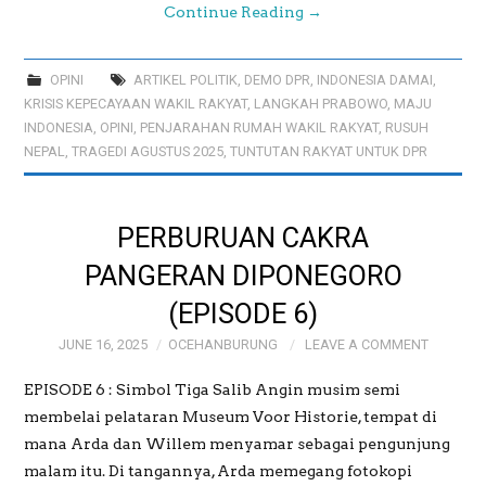
Continue Reading
→
OPINI
ARTIKEL POLITIK
,
DEMO DPR
,
INDONESIA DAMAI
,
KRISIS KEPECAYAAN WAKIL RAKYAT
,
LANGKAH PRABOWO
,
MAJU
INDONESIA
,
OPINI
,
PENJARAHAN RUMAH WAKIL RAKYAT
,
RUSUH
NEPAL
,
TRAGEDI AGUSTUS 2025
,
TUNTUTAN RAKYAT UNTUK DPR
PERBURUAN CAKRA
PANGERAN DIPONEGORO
(EPISODE 6)
JUNE 16, 2025
OCEHANBURUNG
LEAVE A COMMENT
EPISODE 6 : Simbol Tiga Salib Angin musim semi
membelai pelataran Museum Voor Historie, tempat di
mana Arda dan Willem menyamar sebagai pengunjung
malam itu. Di tangannya, Arda memegang fotokopi