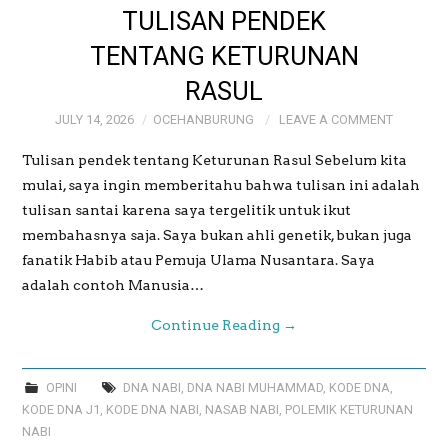
TULISAN PENDEK
PREWEDDING
TENTANG KETURUNAN
RASUL
JULY 14, 2026
OCEHANBURUNG
LEAVE A COMMENT
Tulisan pendek tentang Keturunan Rasul Sebelum kita
mulai, saya ingin memberitahu bahwa tulisan ini adalah
tulisan santai karena saya tergelitik untuk ikut
membahasnya saja. Saya bukan ahli genetik, bukan juga
fanatik Habib atau Pemuja Ulama Nusantara. Saya
adalah contoh Manusia…
Continue Reading
→
OPINI
DNA NABI
,
DNA NABI MUHAMMAD
,
KODE DNA
,
KODE DNA J1
,
KODE DNA NABI
,
NASAB NABI
,
POLEMIK KETURUNAN
NABI