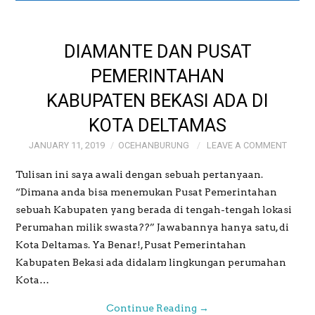
GALERI
DIAMANTE DAN PUSAT
GALERI FOTO BAPAK
PEMERINTAHAN
KABUPATEN BEKASI ADA DI
MAYJEN (PURN)
KOTA DELTAMAS
SUDRAJAT
JANUARY 11, 2019
OCEHANBURUNG
LEAVE A COMMENT
GALERI MEME
Tulisan ini saya awali dengan sebuah pertanyaan.
“Dimana anda bisa menemukan Pusat Pemerintahan
OCEHANBURUNG
sebuah Kabupaten yang berada di tengah-tengah lokasi
Perumahan milik swasta??” Jawabannya hanya satu, di
PRICE LIST AK
Kota Deltamas. Ya Benar!, Pusat Pemerintahan
Kabupaten Bekasi ada didalam lingkungan perumahan
STUDIO BOGOR
Kota…
Continue Reading
→
WEDDING AND