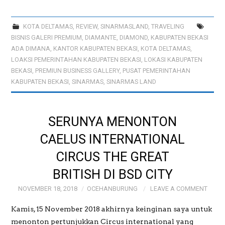
PREWEDDING
KOTA DELTAMAS
,
REVIEW
,
SINARMASLAND
,
TRAVELING
BISNIS GALERI PREMIUM
,
DIAMANTE
,
DIAMOND
,
KABUPATEN BEKASI
ADA DIMANA
,
KANTOR KABUPATEN BEKASI
,
KOTA DELTAMAS
,
LOAKSI PEMERINTAHAN KABUPATEN BEKASI
,
LOKASI KABUPATEN
BEKASI
,
PREMIUN BUSINESS GALLERY
,
PUSAT PEMERINTAHAN
KABUPATEN BEKASI
,
SINARMAS
,
SINARMAS LAND
SERUNYA MENONTON
CAELUS INTERNATIONAL
CIRCUS THE GREAT
BRITISH DI BSD CITY
NOVEMBER 18, 2018
OCEHANBURUNG
LEAVE A COMMENT
Kamis, 15 November 2018 akhirnya keinginan saya untuk
menonton pertunjukkan Circus international yang