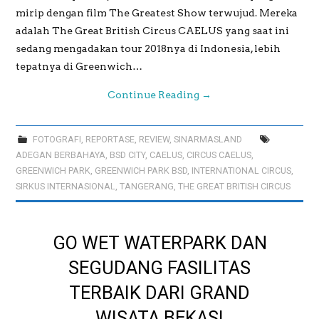
mirip dengan film The Greatest Show terwujud. Mereka
adalah The Great British Circus CAELUS yang saat ini
sedang mengadakan tour 2018nya di Indonesia, lebih
tepatnya di Greenwich…
Continue Reading
→
FOTOGRAFI
,
REPORTASE
,
REVIEW
,
SINARMASLAND
ADEGAN BERBAHAYA
,
BSD CITY
,
CAELUS
,
CIRCUS CAELUS
,
GREENWICH PARK
,
GREENWICH PARK BSD
,
INTERNATIONAL CIRCUS
,
SIRKUS INTERNASIONAL
,
TANGERANG
,
THE GREAT BRITISH CIRCUS
GO WET WATERPARK DAN
SEGUDANG FASILITAS
TERBAIK DARI GRAND
WISATA BEKASI