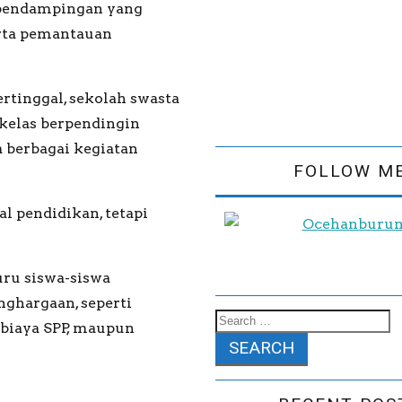
 pendampingan yang
erta pemantauan
ertinggal, sekolah swasta
kelas berpendingin
a berbagai kegiatan
FOLLOW M
l pendidikan, tetapi
uru siswa-siswa
ghargaan, seperti
 biaya SPP, maupun