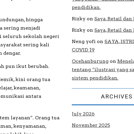
pendidikan.
Rizky
on
Saya, Retail da
erundungan, hingga
a sering menjadi
Rizky
on
Saya, Retail da
i seluruh sekolah negeri
Neng yofi
on
SAYA, ISTRI
syarakat sering kali
COVID 19
n dengar.
Ocehanburung
on
Menel
h pun ikut berubah.
tentang “ilustrasi yang s
sistem pendidikan.
emik, kini orang tua
ajar, keamanan,
ARCHIVES
komunikasi antara
July 2026
tem layanan”. Orang tua
November 2025
 aman, kenyamanan,