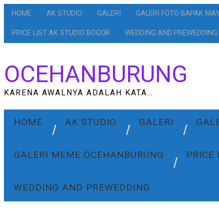
HOME
AK STUDIO
GALERI
GALERI FOTO BAPAK MA
PRICE LIST AK STUDIO BOGOR
WEDDING AND PREWEDDING
OCEHANBURUNG
KARENA AWALNYA ADALAH KATA…
HOME
AK STUDIO
GALERI
GAL
GALERI MEME OCEHANBURUNG
PRICE
WEDDING AND PREWEDDING