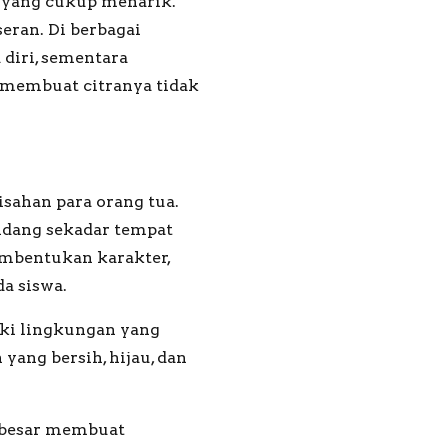
 yang cukup menarik.
seran. Di berbagai
 diri, sementara
 membuat citranya tidak
sahan para orang tua.
ndang sekadar tempat
embentukan karakter,
a siswa.
iki lingkungan yang
ang bersih, hijau, dan
g besar membuat