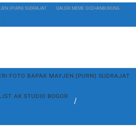
YJEN (PURN) SUDRAJAT
GALERI MEME OCEHANBURUNG
ERI FOTO BAPAK MAYJEN (PURN) SUDRAJAT
 LIST AK STUDIO BOGOR