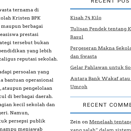
RECENT POS
wasta ternama di
Kisah 74 Kilo
kolah Kristen BPK
, maupun berbagai
Tulisan Pendek tentang 
easiswa prestasi
Rasul
ategi tersebut bukan
Pergeseran Makna Sekol
endidikan yang lebih
dan Swasta
aligus reputasi sekolah.
Gelar Pahlawan untuk So
adapi persoalan yang
Antara Bank Wakaf atau 
a bantuan operasional
Umroh
, ataupun pengelolaan
l di berbagai daerah.
RECENT COMM
gian kecil sekolah dan
geri. Namun,
uk persepsi publik
Zein
on
Menelaah tentang
a mampu menjawab
yang salah” dalam siste