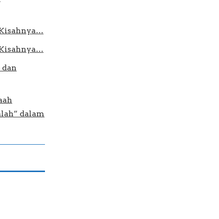
n Kisahnya…
n Kisahnya…
 dan
aah
alah” dalam