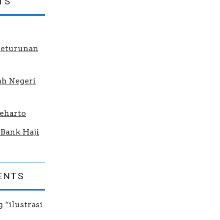
TS
Keturunan
ah Negeri
eharto
Bank Haji
ENTS
 “ilustrasi
m