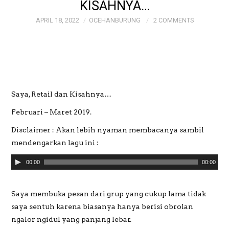
KISAHNYA…
APRIL 18, 2022
OCEHANBURUNG
2 COMMENTS
GALERI
GALERI FOTO BAPAK
MAYJEN (PURN)
Saya, Retail dan Kisahnya…
SUDRAJAT
Februari – Maret 2019.
GALERI MEME
Disclaimer : Akan lebih nyaman membacanya sambil
mendengarkan lagu ini :
OCEHANBURUNG
A
00:00
00:00
u
PRICE LIST AK
d
Saya membuka pesan dari grup yang cukup lama tidak
i
STUDIO BOGOR
saya sentuh karena biasanya hanya berisi obrolan
o
ngalor ngidul yang panjang lebar.
P
WEDDING AND