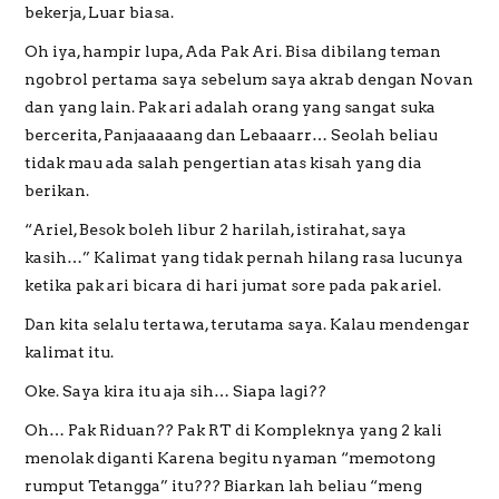
bekerja, Luar biasa.
Oh iya, hampir lupa, Ada Pak Ari. Bisa dibilang teman
ngobrol pertama saya sebelum saya akrab dengan Novan
dan yang lain. Pak ari adalah orang yang sangat suka
bercerita, Panjaaaaang dan Lebaaarr… Seolah beliau
tidak mau ada salah pengertian atas kisah yang dia
berikan.
“Ariel, Besok boleh libur 2 harilah, istirahat, saya
kasih…” Kalimat yang tidak pernah hilang rasa lucunya
ketika pak ari bicara di hari jumat sore pada pak ariel.
Dan kita selalu tertawa, terutama saya. Kalau mendengar
kalimat itu.
Oke. Saya kira itu aja sih… Siapa lagi??
Oh… Pak Riduan?? Pak RT di Kompleknya yang 2 kali
menolak diganti Karena begitu nyaman “memotong
rumput Tetangga” itu??? Biarkan lah beliau “meng