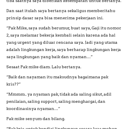
tiba saatnya saya diberikan kesempatan untuk bertanya.
Dan saat itulah saya bertanya sekaligus memberitahu
prinsip dasar saya bisa menerima pekerjaan ini.
“Pak Mike, saya sudah berumur, buat saya, Gaji itu nomor
2, saya melamar bekerja kembali selain karena ada hal
yang urgent yang diluar rencana saya. Jadi yang utama
adalah lingkungan kerja, saya berharap lingkungan kerja
saya lingkungan yang baik dan nyaman…”
Sesaat Pak mike diam. Lalu bertanya.
“Baik dan nayaman itu maksudnya bagaimana pak
kris??”
“Mmmm.. ya nyaman pak, tidak ada saling sikut, adil
penilaian, saling support, saling menghargai, dan
koordinasinya nyaman…”
Pak mike senyum dan bilang.
“Pak kris, untuk kondisi lingkungan secara luas mohon