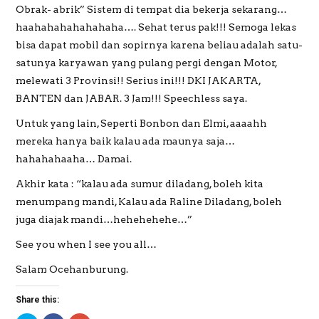
Obrak- abrik” Sistem di tempat dia bekerja sekarang…
haahahahahahahaha…. Sehat terus pak!!! Semoga lekas
bisa dapat mobil dan sopirnya karena beliau adalah satu-
satunya karyawan yang pulang pergi dengan Motor,
melewati 3 Provinsi!! Serius ini!!! DKI JAKARTA,
BANTEN dan JABAR. 3 Jam!!! Speechless saya.
Untuk yang lain, Seperti Bonbon dan Elmi, aaaahh
mereka hanya baik kalau ada maunya saja…
hahahahaaha… Damai.
Akhir kata : “kalau ada sumur diladang, boleh kita
menumpang mandi, Kalau ada Raline Diladang, boleh
juga diajak mandi…hehehehehe…”
See you when I see you all…
Salam Ocehanburung.
Share this: