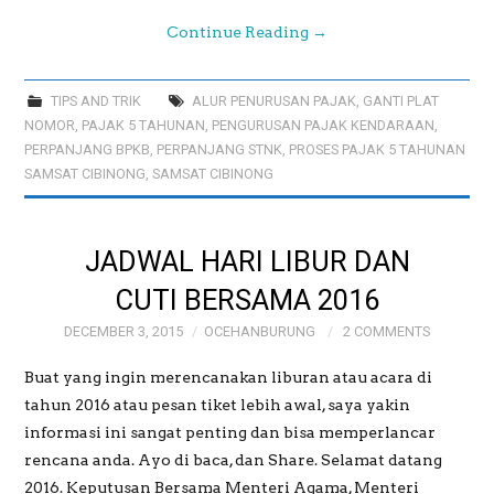
Continue Reading
→
TIPS AND TRIK
ALUR PENURUSAN PAJAK
,
GANTI PLAT
NOMOR
,
PAJAK 5 TAHUNAN
,
PENGURUSAN PAJAK KENDARAAN
,
PERPANJANG BPKB
,
PERPANJANG STNK
,
PROSES PAJAK 5 TAHUNAN
SAMSAT CIBINONG
,
SAMSAT CIBINONG
JADWAL HARI LIBUR DAN
CUTI BERSAMA 2016
DECEMBER 3, 2015
OCEHANBURUNG
2 COMMENTS
Buat yang ingin merencanakan liburan atau acara di
tahun 2016 atau pesan tiket lebih awal, saya yakin
informasi ini sangat penting dan bisa memperlancar
rencana anda. Ayo di baca, dan Share. Selamat datang
2016. Keputusan Bersama Menteri Agama, Menteri