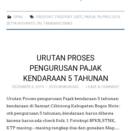
OPINI
FREEPORT
,
FREEPORT GATE
,
PAPUA
,
PILPRES 2014
,
SETYA NOVANTO
,
SN
,
TAMBANG EMAS
URUTAN PROSES
PENGURUSAN PAJAK
KENDARAAN 5 TAHUNAN
DECEMBER 6, 2015
OCEHANBURUNG
LEAVE A COMMENT
Urutan Proses pengurusan Pajak kendaraan 5 tahunan
kendaraan di Samsat Cibinong Kabupaten Bogor. Note :
utk pengurusan 5 tahunan, kendaraan harus dibawa
karena harus ada check fisik. 1. Fotokopi BPKB, STNK,
KTP masing – masing rangkap dua dan gunakan Map.…