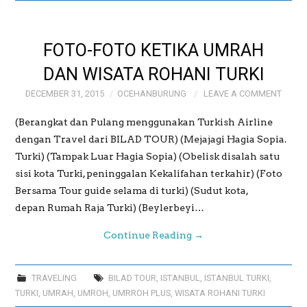
GALERI
FOTO-FOTO KETIKA UMRAH
GALERI FOTO BAPAK
DAN WISATA ROHANI TURKI
DECEMBER 31, 2015
OCEHANBURUNG
LEAVE A COMMENT
MAYJEN (PURN)
(Berangkat dan Pulang menggunakan Turkish Airline
SUDRAJAT
dengan Travel dari BILAD TOUR) (Mejajagi Hagia Sopia.
Turki) (Tampak Luar Hagia Sopia) (Obelisk disalah satu
GALERI MEME
sisi kota Turki, peninggalan Kekalifahan terkahir) (Foto
Bersama Tour guide selama di turki) (Sudut kota,
OCEHANBURUNG
depan Rumah Raja Turki) (Beylerbeyi…
Continue Reading
→
PRICE LIST AK
STUDIO BOGOR
TRAVELING
BILAD TOUR
,
ISTANBUL
,
ISTANBUL TURKI
,
TURKI
,
UMRAH
,
UMROH
,
UMRROH PLUS
,
WISATA ROHANI TURKI
WEDDING AND