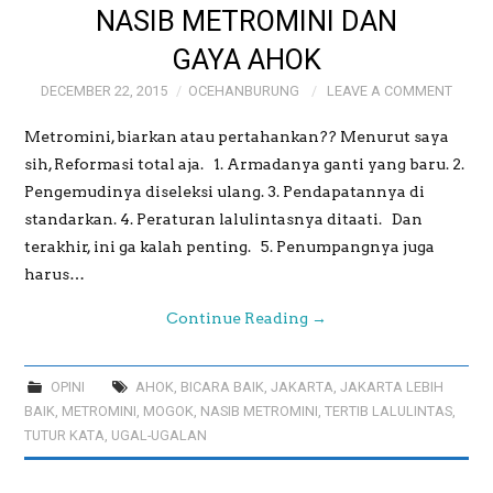
NASIB METROMINI DAN
GAYA AHOK
DECEMBER 22, 2015
OCEHANBURUNG
LEAVE A COMMENT
Metromini, biarkan atau pertahankan?? Menurut saya
sih, Reformasi total aja. 1. Armadanya ganti yang baru. 2.
Pengemudinya diseleksi ulang. 3. Pendapatannya di
standarkan. 4. Peraturan lalulintasnya ditaati. Dan
terakhir, ini ga kalah penting. 5. Penumpangnya juga
harus…
Continue Reading
→
OPINI
AHOK
,
BICARA BAIK
,
JAKARTA
,
JAKARTA LEBIH
BAIK
,
METROMINI
,
MOGOK
,
NASIB METROMINI
,
TERTIB LALULINTAS
,
TUTUR KATA
,
UGAL-UGALAN