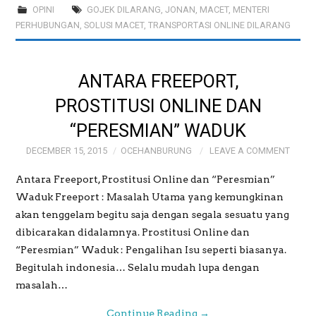
OPINI
GOJEK DILARANG
,
JONAN
,
MACET
,
MENTERI
PERHUBUNGAN
,
SOLUSI MACET
,
TRANSPORTASI ONLINE DILARANG
ANTARA FREEPORT,
PROSTITUSI ONLINE DAN
“PERESMIAN” WADUK
DECEMBER 15, 2015
OCEHANBURUNG
LEAVE A COMMENT
Antara Freeport, Prostitusi Online dan “Peresmian”
Waduk Freeport : Masalah Utama yang kemungkinan
akan tenggelam begitu saja dengan segala sesuatu yang
dibicarakan didalamnya. Prostitusi Online dan
“Peresmian” Waduk : Pengalihan Isu seperti biasanya.
Begitulah indonesia… Selalu mudah lupa dengan
masalah…
Continue Reading
→