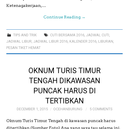
Ketenagakerjaan,…
Continue Reading
→
TIPS AND TRIK
CUTI BERSAMA 2016
,
JADWAL CUTI
,
JADWAL LIBUR
,
JADWAL LIBUR 2016
,
KALENDER 2016
,
LIBURAN
,
PESAN TIKET HEMAT
OKNUM TURIS TIMUR
TENGAH DIKAWASAN
PUNCAK HARUS DI
TERTIBKAN
DECEMBER 1, 2015
OCEHANBURUNG
5 COMMENTS
Oknum Turis Timur Tengah di kawasan puncak harus
ditertibkan (Sumber Foto) Apa yang saya tau selama ini,