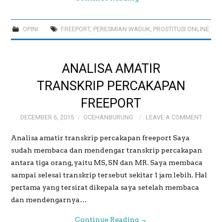
OPINI
FREEPORT
,
PERESMIAN WADUK
,
PROSTITUSI ONLINE
ANALISA AMATIR
TRANSKRIP PERCAKAPAN
FREEPORT
DECEMBER 6, 2015
OCEHANBURUNG
LEAVE A COMMENT
Analisa amatir transkrip percakapan freeport Saya
sudah membaca dan mendengar transkrip percakapan
antara tiga orang, yaitu MS, SN dan MR. Saya membaca
sampai selesai transkrip tersebut sekitar 1 jam lebih. Hal
pertama yang tersirat dikepala saya setelah membaca
dan mendengarnya…
Continue Reading
→