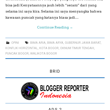
bisa jadi Kenyataannya jauh lebih “seram” dari yang
selama ini saya kira. Selama ini saya menyangka bahwa
kawasan puncak yang katanya biasa jadi…
Continue Reading
→
OPINI
BIMA ARIA
,
BIMA ARYA
,
GUBERNUR JAWA BARAT
,
KONFLIK HORIZONTAL
,
KOTA BOGOR
,
OKNUM TIMUR TENGAH
,
PUNCAK BOGOR
,
WALIKOTA BOGOR
BRID
ADS 2