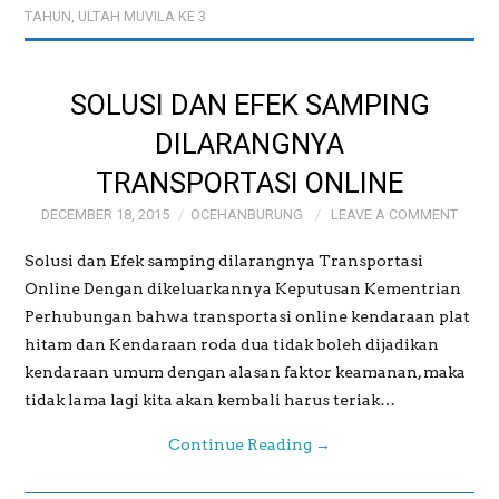
TAHUN
,
ULTAH MUVILA KE 3
SOLUSI DAN EFEK SAMPING
DILARANGNYA
TRANSPORTASI ONLINE
DECEMBER 18, 2015
OCEHANBURUNG
LEAVE A COMMENT
Solusi dan Efek samping dilarangnya Transportasi
Online Dengan dikeluarkannya Keputusan Kementrian
Perhubungan bahwa transportasi online kendaraan plat
hitam dan Kendaraan roda dua tidak boleh dijadikan
kendaraan umum dengan alasan faktor keamanan, maka
tidak lama lagi kita akan kembali harus teriak…
Continue Reading
→