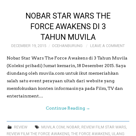
NOBAR STAR WARS THE
FORCE AWAKENS DI 3
TAHUN MUVILA
DECEMBER 19, 2015
OCEHANBURUNG
LEAVE A COMMENT
Nobar Star Wars The Force Awakens di 3 Tahun Muvila
(Koleksi pribadi) Jumat kemarin, 18 Desember 2015. Saya
diundang oleh muvila.com untuk ikut memeriahkan
salah satu event perayaan ultah dari website yang
memfokuskan konten informasinya pada Film, TV dan
entertainment…
Continue Reading
→
REVIEW
MUVILA.COM
,
NOBAR
,
REVIEW FILM STAR WARS
,
REVIEW FILM THE FORCE AWAKENS
,
THE FORCE AWAKENS
,
ULANG