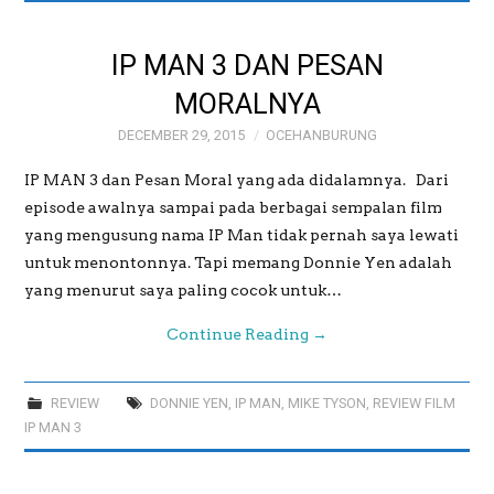
PREWEDDING
IP MAN 3 DAN PESAN
MORALNYA
DECEMBER 29, 2015
OCEHANBURUNG
IP MAN 3 dan Pesan Moral yang ada didalamnya. Dari
episode awalnya sampai pada berbagai sempalan film
yang mengusung nama IP Man tidak pernah saya lewati
untuk menontonnya. Tapi memang Donnie Yen adalah
yang menurut saya paling cocok untuk…
Continue Reading
→
REVIEW
DONNIE YEN
,
IP MAN
,
MIKE TYSON
,
REVIEW FILM
IP MAN 3