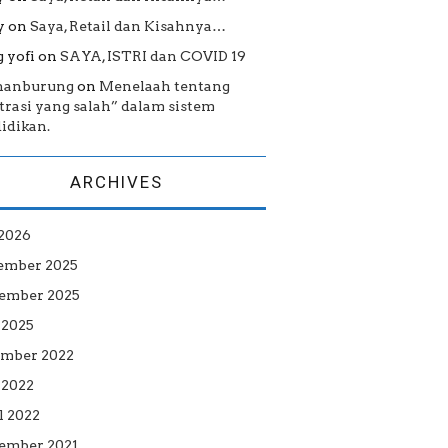
y
on
Saya, Retail dan Kisahnya…
 yofi
on
SAYA, ISTRI dan COVID 19
hanburung
on
Menelaah tentang
strasi yang salah” dalam sistem
idikan.
ARCHIVES
 2026
ember 2025
ember 2025
 2025
mber 2022
2022
l 2022
ember 2021