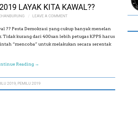
2019 LAYAK KITA KAWAL??
EHANBURUNG
LEAVE A COMMENT
awal ?? Pesta Demokrasi yang cukup banyak menelan
r. Tidak kurang dari 400san lebih petugas KPPS harus
intah “mencoba” untuk melakukan secara serentak
ntinue Reading
→
ILU 2019
,
PEMILU 2019