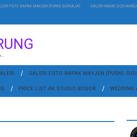
LERI FOTO BAPAK MAYJEN (PURN) SUDRAJAT
GALERI MEME OCEHANB
RUNG
A…
ALERI
GALERI FOTO BAPAK MAYJEN (PURN) SU
NG
PRICE LIST AK STUDIO BOGOR
WEDDING 