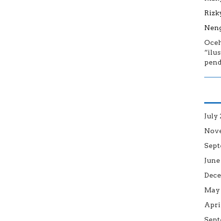
Rizk
Neng
Oce
“ilu
pend
July
Nov
Sept
June
Dece
May 
Apri
Sept