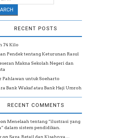
RECENT POSTS
h 74 Kilo
san Pendek tentang Keturunan Rasul
eseran Makna Sekolah Negeri dan
ta
r Pahlawan untuk Soeharto
ra Bank Wakaf atau Bank Haji Umroh
RECENT COMMENTS
on
Menelaah tentang “ilustrasi yang
h” dalam sistem pendidikan.
y
on
Saya, Retail dan Kisahnya…