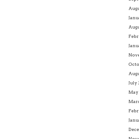
Augu
Janu
Augu
Febr
Janu
Nov
Octo
Augu
July
May 
Marc
Febr
Janu
Dece
Nove