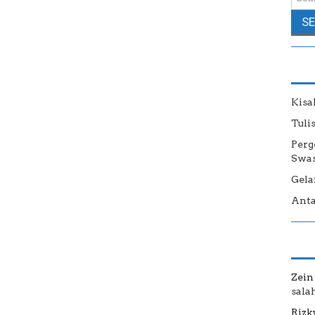
Kisa
Tuli
Perg
Swas
Gela
Anta
Zein
sala
Rizk