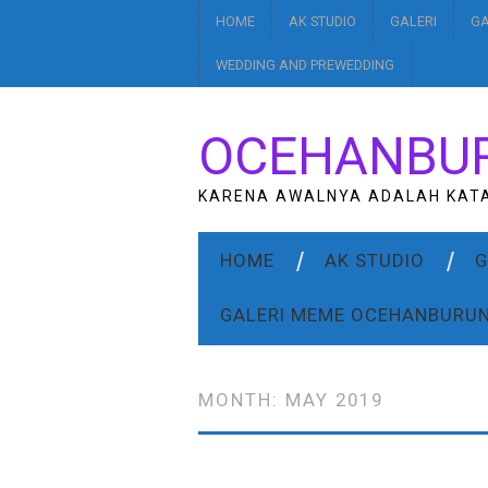
HOME
AK STUDIO
GALERI
GA
WEDDING AND PREWEDDING
OCEHANBU
KARENA AWALNYA ADALAH KAT
HOME
AK STUDIO
G
GALERI MEME OCEHANBURU
MONTH:
MAY 2019