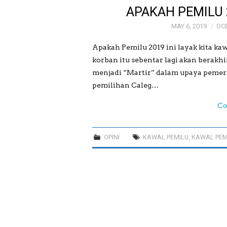
APAKAH PEMILU 
MAY 6, 2019
OC
Apakah Pemilu 2019 ini layak kita k
korban itu sebentar lagi akan berakhi
menjadi “Martir” dalam upaya pemer
pemilihan Caleg…
Co
OPINI
KAWAL PEMILU
,
KAWAL PEM