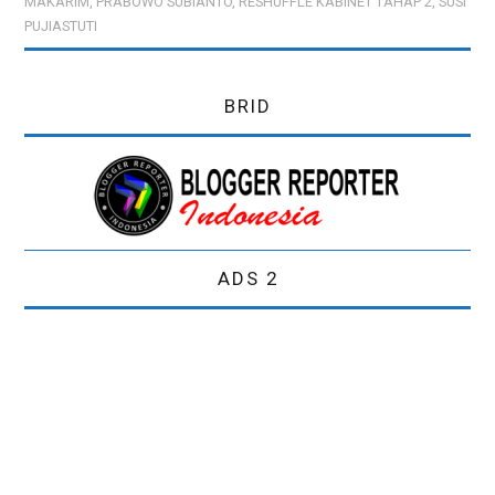
MAKARIM
,
PRABOWO SUBIANTO
,
RESHUFFLE KABINET TAHAP 2
,
SUSI
PUJIASTUTI
PREWEDDING
BRID
ADS 2