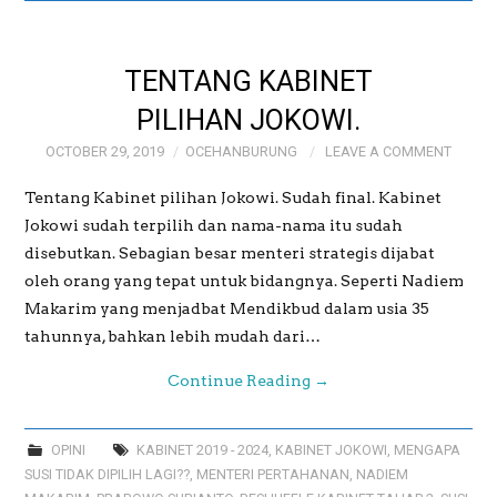
GALERI
TENTANG KABINET
GALERI FOTO BAPAK
PILIHAN JOKOWI.
OCTOBER 29, 2019
OCEHANBURUNG
LEAVE A COMMENT
MAYJEN (PURN)
Tentang Kabinet pilihan Jokowi. Sudah final. Kabinet
SUDRAJAT
Jokowi sudah terpilih dan nama-nama itu sudah
disebutkan. Sebagian besar menteri strategis dijabat
GALERI MEME
oleh orang yang tepat untuk bidangnya. Seperti Nadiem
Makarim yang menjadbat Mendikbud dalam usia 35
OCEHANBURUNG
tahunnya, bahkan lebih mudah dari…
Continue Reading
→
PRICE LIST AK
STUDIO BOGOR
OPINI
KABINET 2019 - 2024
,
KABINET JOKOWI
,
MENGAPA
SUSI TIDAK DIPILIH LAGI??
,
MENTERI PERTAHANAN
,
NADIEM
WEDDING AND