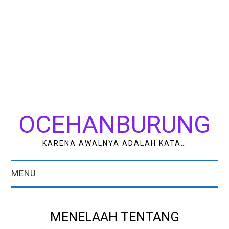
OCEHANBURUNG
KARENA AWALNYA ADALAH KATA…
MENU
HOME
MENELAAH TENTANG
AK STUDIO