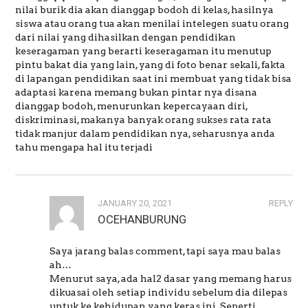
nilai burik dia akan dianggap bodoh di kelas, hasilnya
siswa atau orang tua akan menilai intelegen suatu orang
dari nilai yang dihasilkan dengan pendidikan
keseragaman yang berarti keseragaman itu menutup
pintu bakat dia yang lain, yang di foto benar sekali, fakta
di lapangan pendidikan saat ini membuat yang tidak bisa
adaptasi karena memang bukan pintar nya disana
dianggap bodoh, menurunkan kepercayaan diri,
diskriminasi, makanya banyak orang sukses rata rata
tidak manjur dalam pendidikan nya, seharusnya anda
tahu mengapa hal itu terjadi
JANUARY 20, 2021
REPLY
OCEHANBURUNG
Saya jarang balas comment, tapi saya mau balas
ah…
Menurut saya, ada hal2 dasar yang memang harus
dikuasai oleh setiap individu sebelum dia dilepas
untuk ke kehidupan yang keras ini. Seperti