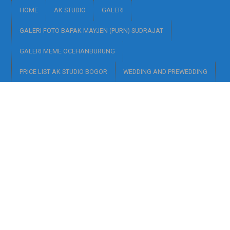
HOME
AK STUDIO
GALERI
GALERI FOTO BAPAK MAYJEN (PURN) SUDRAJAT
GALERI MEME OCEHANBURUNG
PRICE LIST AK STUDIO BOGOR
WEDDING AND PREWEDDING