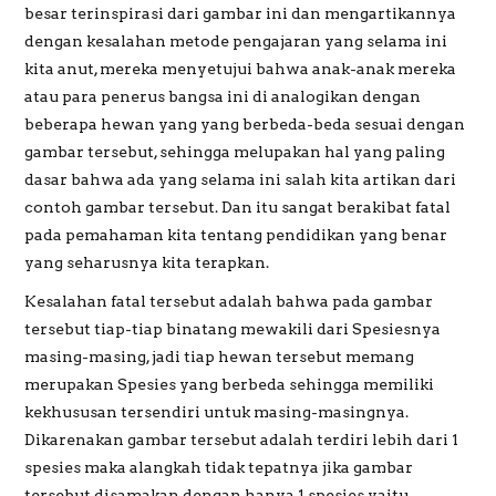
besar terinspirasi dari gambar ini dan mengartikannya
dengan kesalahan metode pengajaran yang selama ini
kita anut, mereka menyetujui bahwa anak-anak mereka
atau para penerus bangsa ini di analogikan dengan
beberapa hewan yang yang berbeda-beda sesuai dengan
gambar tersebut, sehingga melupakan hal yang paling
dasar bahwa ada yang selama ini salah kita artikan dari
contoh gambar tersebut. Dan itu sangat berakibat fatal
pada pemahaman kita tentang pendidikan yang benar
yang seharusnya kita terapkan.
Kesalahan fatal tersebut adalah bahwa pada gambar
tersebut tiap-tiap binatang mewakili dari Spesiesnya
masing-masing, jadi tiap hewan tersebut memang
merupakan Spesies yang berbeda sehingga memiliki
kekhususan tersendiri untuk masing-masingnya.
Dikarenakan gambar tersebut adalah terdiri lebih dari 1
spesies maka alangkah tidak tepatnya jika gambar
tersebut disamakan dengan hanya 1 spesies yaitu