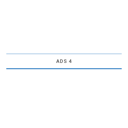
ADS 4