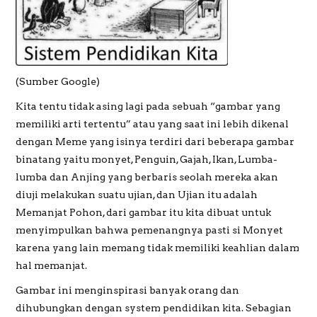
PREWEDDING
(Sumber Google)
Kita tentu tidak asing lagi pada sebuah “gambar yang
memiliki arti tertentu” atau yang saat ini lebih dikenal
dengan Meme yang isinya terdiri dari beberapa gambar
binatang yaitu monyet, Penguin, Gajah, Ikan, Lumba-
lumba dan Anjing yang berbaris seolah mereka akan
diuji melakukan suatu ujian, dan Ujian itu adalah
Memanjat Pohon, dari gambar itu kita dibuat untuk
menyimpulkan bahwa pemenangnya pasti si Monyet
karena yang lain memang tidak memiliki keahlian dalam
hal memanjat.
Gambar ini menginspirasi banyak orang dan
dihubungkan dengan system pendidikan kita. Sebagian