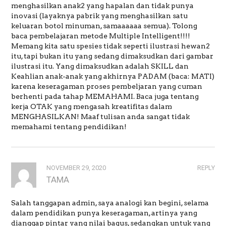
menghasilkan anak2 yang hapalan dan tidak punya
inovasi (layaknya pabrik yang menghasilkan satu
keluaran botol minuman, samaaaaaa semua). Tolong
baca pembelajaran metode Multiple Intelligent!!!!
Memang kita satu spesies tidak seperti ilustrasi hewan2
itu, tapi bukan itu yang sedang dimaksudkan dari gambar
ilustrasi itu. Yang dimaksudkan adalah SKILL dan
Keahlian anak-anak yang akhirnya PADAM (baca: MATI)
karena keseragaman proses pembeljaran yang cuman
berhenti pada tahap MEMAHAMI. Baca juga tentang
kerja OTAK yang mengasah kreatifitas dalam
MENGHASILKAN! Maaf tulisan anda sangat tidak
memahami tentang pendidikan!
NOVEMBER 29, 2020
REPLY
TAMA
Salah tanggapan admin, saya analogi kan begini, selama
dalam pendidikan punya keseragaman, artinya yang
dianggap pintar yang nilai bagus, sedangkan untuk yang