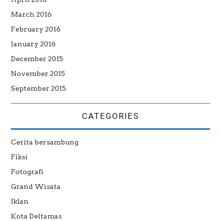
March 2016
February 2016
January 2016
December 2015
November 2015
September 2015
CATEGORIES
Cerita bersambung
Fiksi
Fotografi
Grand Wisata
Iklan
Kota Deltamas