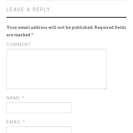
LEAVE A REPLY
Your email address will not be published.
Required fields
are marked
*
COMMENT
NAME
*
EMAIL
*