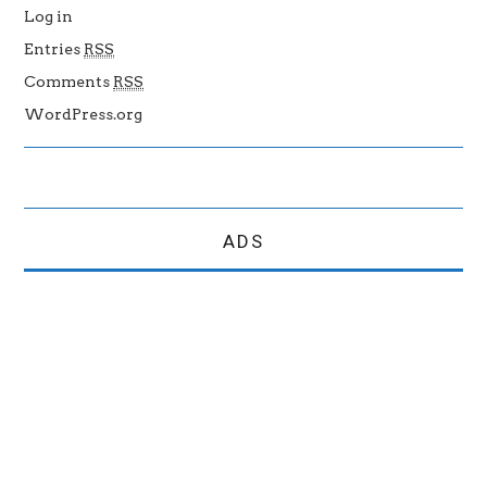
Log in
Entries
RSS
Comments
RSS
WordPress.org
ADS