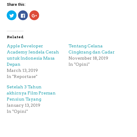
Share this:
C
C
C
l
l
l
i
i
i
c
c
c
k
k
k
t
t
t
o
o
o
Related
s
s
s
h
h
h
Apple Developer
Tentang Celana
a
a
a
r
r
r
Academy Jendela Cerah
Cingkrang dan Cadar
e
e
e
untuk Indonesia Masa
o
o
o
November 18, 2019
n
n
n
Depan
In "Opini"
T
F
G
w
a
o
March 13, 2019
i
c
o
In "Reportase"
t
e
g
t
b
l
e
o
e
Setelah 3 Tahun
r
o
+
(
k
(
akhirnya Film Preman
O
(
O
p
O
p
Pensiun Tayang
e
p
e
January 13, 2019
n
e
n
s
n
s
In "Opini"
i
s
i
n
i
n
n
n
n
e
n
e
w
e
w
w
w
w
i
w
i