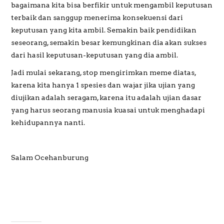
bagaimana kita bisa berfikir untuk mengambil keputusan
terbaik dan sanggup menerima konsekuensi dari
keputusan yang kita ambil. Semakin baik pendidikan
seseorang, semakin besar kemungkinan dia akan sukses
dari hasil keputusan-keputusan yang dia ambil.
Jadi mulai sekarang, stop mengirimkan meme diatas,
karena kita hanya 1 spesies dan wajar jika ujian yang
diujikan adalah seragam, karena itu adalah ujian dasar
yang harus seorang manusia kuasai untuk menghadapi
kehidupannya nanti.
Salam Ocehanburung