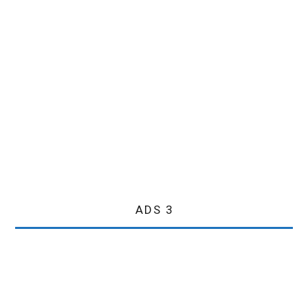
ADS 3