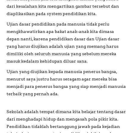
dari kesalahan kita mengartikan gambar tersebut dan
diaplikasikan pada system pendidikan kita.
Ujian dasar pendidikan pada manusia tidak perlu
mengkhawatirkan apa bakat anak-anak kita dimasa
depan nanti, karena pendidikan dasar dan Ujian dasar
yang harus diujikan adalah ujian yang memang harus
dimiliki oleh seluruh manusia yang sebelum mereka
masuk kedalam kehidupan diluar sana.
Ujian yang diujikan kepada manusia penerus bangsa,
menurut saya justru harus seragam agar mereka bisa
menjadi para penerus bangsa yang siap menjadi manusia
terbaik yang pernah ada.
Sekolah adalah tempat dimana kita belajar tentang dasar
dari menghadapi hidup dan mengasah pola pikir kita.
Pendidikan tidaklah bertanggung jawab pada kejadian