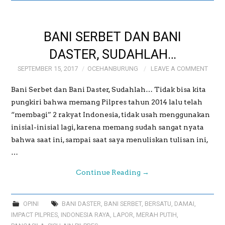
GALERI
BANI SERBET DAN BANI
GALERI FOTO BAPAK
DASTER, SUDAHLAH…
SEPTEMBER 15, 2017
OCEHANBURUNG
LEAVE A COMMENT
MAYJEN (PURN)
Bani Serbet dan Bani Daster, Sudahlah… Tidak bisa kita
SUDRAJAT
pungkiri bahwa memang Pilpres tahun 2014 lalu telah
“membagi” 2 rakyat Indonesia, tidak usah menggunakan
GALERI MEME
inisial-inisial lagi, karena memang sudah sangat nyata
bahwa saat ini, sampai saat saya menuliskan tulisan ini,
OCEHANBURUNG
…
Continue Reading
→
PRICE LIST AK
STUDIO BOGOR
OPINI
BANI DASTER
,
BANI SERBET
,
BERSATU
,
DAMAI
,
IMPACT PILPRES
,
INDONESIA RAYA
,
LAPOR
,
MERAH PUTIH
,
WEDDING AND