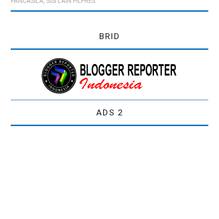
PANCASILA
,
SISI LAIN PILPRES
PREWEDDING
BRID
ADS 2