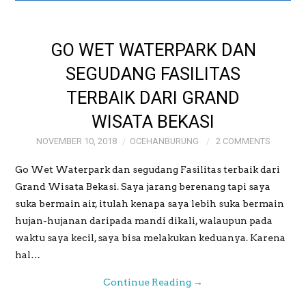
GALERI
GO WET WATERPARK DAN
GALERI FOTO BAPAK
SEGUDANG FASILITAS
TERBAIK DARI GRAND
MAYJEN (PURN)
WISATA BEKASI
SUDRAJAT
NOVEMBER 10, 2018
OCEHANBURUNG
2 COMMENTS
GALERI MEME
Go Wet Waterpark dan segudang Fasilitas terbaik dari
Grand Wisata Bekasi. Saya jarang berenang tapi saya
OCEHANBURUNG
suka bermain air, itulah kenapa saya lebih suka bermain
hujan-hujanan daripada mandi dikali, walaupun pada
PRICE LIST AK
waktu saya kecil, saya bisa melakukan keduanya. Karena
hal…
STUDIO BOGOR
Continue Reading
→
WEDDING AND