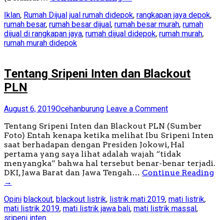
Iklan
,
Rumah Dijual
jual rumah didepok
,
rangkapan jaya depok
,
rumah besar
,
rumah besar dijual
,
rumah besar murah
,
rumah
dijual di rangkapan jaya
,
rumah dijual didepok
,
rumah murah
,
rumah murah didepok
Tentang Sripeni Inten dan Blackout
PLN
August 6, 2019
Ocehanburung
Leave a Comment
Tentang Sripeni Inten dan Blackout PLN (Sumber
Foto) Entah kenapa ketika melihat Ibu Sripeni Inten
saat berhadapan dengan Presiden Jokowi, Hal
pertama yang saya lihat adalah wajah “tidak
menyangka” bahwa hal tersebut benar-benar terjadi.
DKI, Jawa Barat dan Jawa Tengah…
Continue Reading
→
Opini
blackout
,
blackout listrik
,
listrik mati 2019
,
mati listrik
,
mati listrik 2019
,
mati listrik jawa bali
,
mati listrik massal
,
sripeni inten