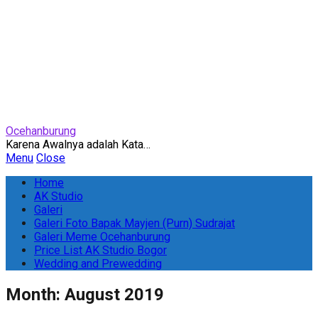
Ocehanburung
Karena Awalnya adalah Kata…
Menu
Close
Home
AK Studio
Galeri
Galeri Foto Bapak Mayjen (Purn) Sudrajat
Galeri Meme Ocehanburung
Price List AK Studio Bogor
Wedding and Prewedding
Month:
August 2019