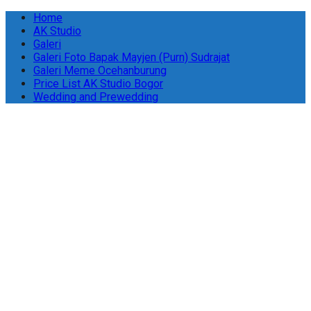
Home
AK Studio
Galeri
Galeri Foto Bapak Mayjen (Purn) Sudrajat
Galeri Meme Ocehanburung
Price List AK Studio Bogor
Wedding and Prewedding