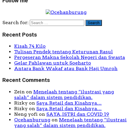
Follow me
Search for:
Recent Posts
Kisah 74 Kilo
Tulisan Pendek tentang Keturunan Rasul
Pergeseran Makna Sekolah Negeri dan Swasta
Gelar Pahlawan untuk Soeharto
Antara Bank Wakaf atau Bank Haji Umroh
Recent Comments
Zein
on
Menelaah tentang “ilustrasi yang
salah” dalam sistem pendidikan.
Rizky
on
Saya, Retail dan Kisahnya…
Rizky
on
Saya, Retail dan Kisahnya…
Neng yofi
on
SAYA, ISTRI dan COVID 19
Ocehanburung
on
Menelaah tentang “ilustrasi
yang salah” dalam sistem pendidikan.