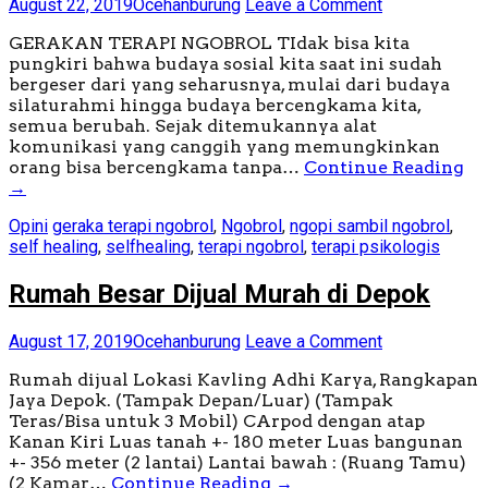
August 22, 2019
Ocehanburung
Leave a Comment
GERAKAN TERAPI NGOBROL TIdak bisa kita
pungkiri bahwa budaya sosial kita saat ini sudah
bergeser dari yang seharusnya, mulai dari budaya
silaturahmi hingga budaya bercengkama kita,
semua berubah. Sejak ditemukannya alat
komunikasi yang canggih yang memungkinkan
orang bisa bercengkama tanpa…
Continue Reading
→
Opini
geraka terapi ngobrol
,
Ngobrol
,
ngopi sambil ngobrol
,
self healing
,
selfhealing
,
terapi ngobrol
,
terapi psikologis
Rumah Besar Dijual Murah di Depok
August 17, 2019
Ocehanburung
Leave a Comment
Rumah dijual Lokasi Kavling Adhi Karya, Rangkapan
Jaya Depok. (Tampak Depan/Luar) (Tampak
Teras/Bisa untuk 3 Mobil) CArpod dengan atap
Kanan Kiri Luas tanah +- 180 meter Luas bangunan
+- 356 meter (2 lantai) Lantai bawah : (Ruang Tamu)
(2 Kamar…
Continue Reading
→