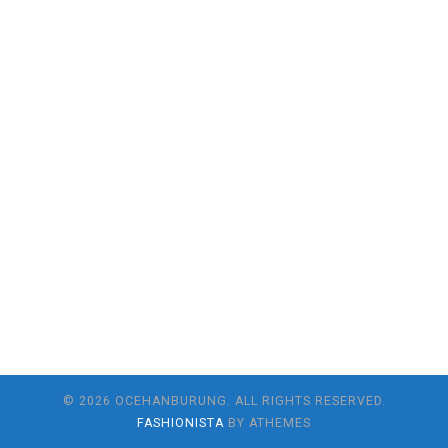
© 2026 OCEHANBURUNG. ALL RIGHTS RESERVED.
FASHIONISTA
BY ATHEMES