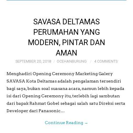
GALERI
SAVASA DELTAMAS
GALERI FOTO BAPAK
PERUMAHAN YANG
MODERN, PINTAR DAN
MAYJEN (PURN)
AMAN
SUDRAJAT
SEPTEMBER 20, 2018
OCEHANBURUNG
4 COMMENTS
GALERI MEME
Menghadiri Opening Ceremony Marketing Galery
SAVASA Kota Deltamas adalah pengalaman tersendiri
OCEHANBURUNG
bagi saya, bukan soal suasana acara, namun lebih kepada
isi dari Opening Ceremony itu, terlebih lagi sambutan
PRICE LIST AK
dari bapak Rahmat Gobel sebagai salah satu Direksi serta
Developer dari Panasonic…
STUDIO BOGOR
Continue Reading
→
WEDDING AND