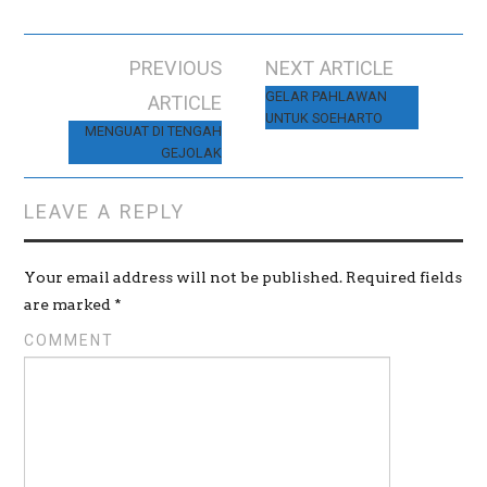
w
o
w
)
w
)
)
PREVIOUS
NEXT ARTICLE
Post navigation
GELAR PAHLAWAN
ARTICLE
UNTUK SOEHARTO
MENGUAT DI TENGAH
GEJOLAK
LEAVE A REPLY
Your email address will not be published.
Required fields
are marked
*
COMMENT