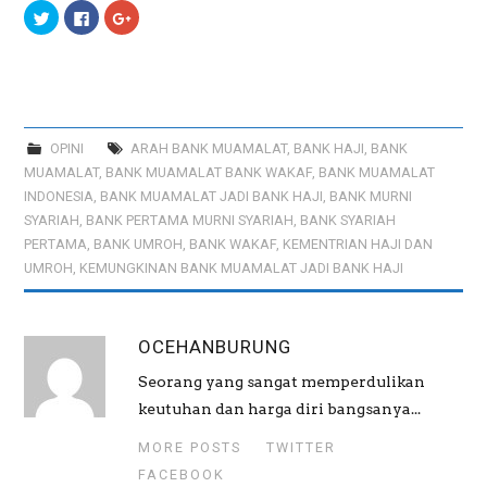
C
C
C
l
l
l
i
i
i
c
c
c
k
k
k
t
t
t
o
o
o
s
s
s
h
h
h
a
a
a
r
r
r
OPINI
ARAH BANK MUAMALAT
,
BANK HAJI
,
BANK
e
e
e
o
o
o
MUAMALAT
,
BANK MUAMALAT BANK WAKAF
,
BANK MUAMALAT
n
n
n
T
F
G
INDONESIA
,
BANK MUAMALAT JADI BANK HAJI
,
BANK MURNI
w
a
o
SYARIAH
,
BANK PERTAMA MURNI SYARIAH
,
BANK SYARIAH
i
c
o
t
e
g
PERTAMA
,
BANK UMROH
,
BANK WAKAF
,
KEMENTRIAN HAJI DAN
t
b
l
e
o
e
UMROH
,
KEMUNGKINAN BANK MUAMALAT JADI BANK HAJI
r
o
+
(
k
(
O
(
O
p
O
p
e
p
e
n
e
n
OCEHANBURUNG
s
n
s
i
s
i
n
i
n
Seorang yang sangat memperdulikan
n
n
n
e
n
e
keutuhan dan harga diri bangsanya...
w
e
w
w
w
w
i
w
i
MORE POSTS
TWITTER
n
i
n
d
n
d
FACEBOOK
o
d
o