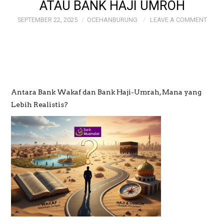
ATAU BANK HAJI UMROH
SEPTEMBER 22, 2025
OCEHANBURUNG
LEAVE A COMMENT
GALERI
GALERI FOTO BAPAK
MAYJEN (PURN)
Antara Bank Wakaf dan Bank Haji-Umrah, Mana yang
SUDRAJAT
Lebih Realistis?
GALERI MEME
OCEHANBURUNG
PRICE LIST AK
STUDIO BOGOR
WEDDING AND