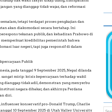
rhadap hak wakil rakyat dikaji ulang, transparansi
angan yang dianggap tidak wajar, dan reformasi
semalam, tetapi terdapat proses pengkajian dan
tutan akan diakomodasi secara bertahap. Ini
respons tekanan publik, dan kehadiran Prabowo di
ing memperkuat kredibilitas pemerintah bahwa
omasi luar negeri, tapi juga responsif di dalam
akpercayaan Publik
nesia, pada tanggal 9 September 2025, Nepal dilanda
 sangat mirip: krisis kepercayaan terhadap wakil
ang dianggap tidak adil, demonstran yang menyerbu
nstitusi negara dibakar, dan akhirnya Perdana
n diri.
i, influenser konservatif pro-Donald Trump, Charlie
Sear
 tanggal 10 September 2025 di Utah Valley University