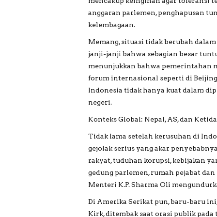
mencakup keinginan agar toleransi te
anggaran parlemen, penghapusan tunj
kelembagaan.
Memang, situasi tidak berubah dalam 
janji-janji bahwa sebagian besar tun
menunjukkan bahwa pemerintahan me
forum internasional seperti di Beij
Indonesia tidak hanya kuat dalam dipl
negeri.
Konteks Global: Nepal, AS, dan Ketid
Tidak lama setelah kerusuhan di Indo
gejolak serius yang akar penyebabnya
rakyat, tuduhan korupsi, kebijakan y
gedung parlemen, rumah pejabat dan i
Menteri K.P. Sharma Oli mengundurka
Di Amerika Serikat pun, baru-baru in
Kirk, ditembak saat orasi publik pada