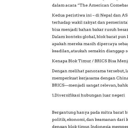
dalam acara “The American Comeback
Kedua peristiwa ini – di Nepal dan 
terhadap wakil rakyat dan pemerinta
bisa menjadi bahan bakar rusuh besa
Dalam konteks global, blok barat pun
apakah mereka masih dipercaya sebag
keadilan, ataukah semakin dianggap s
Kenapa Blok Timur / BRICS Bisa Menja
Dengan melihat panorama tersebut, 
memperkuat kerjasama dengan China, 
BRICS—menjadi sangat relevan, bahka
1.Diversifikasi hubungan luar negeri
Bergantung hanya pada mitra barat 
politik, ekonomi, dan keamanan dar
dengan blok timur, Indonesia memper