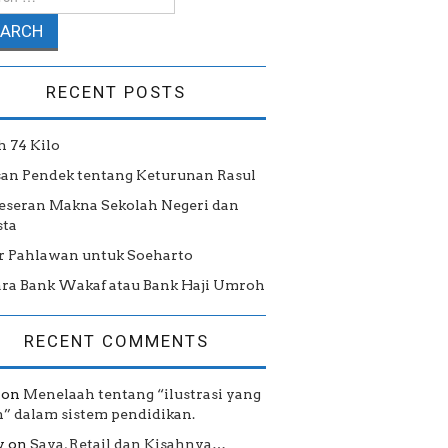
RECENT POSTS
h 74 Kilo
san Pendek tentang Keturunan Rasul
eseran Makna Sekolah Negeri dan
ta
r Pahlawan untuk Soeharto
ra Bank Wakaf atau Bank Haji Umroh
RECENT COMMENTS
on
Menelaah tentang “ilustrasi yang
h” dalam sistem pendidikan.
y
on
Saya, Retail dan Kisahnya…