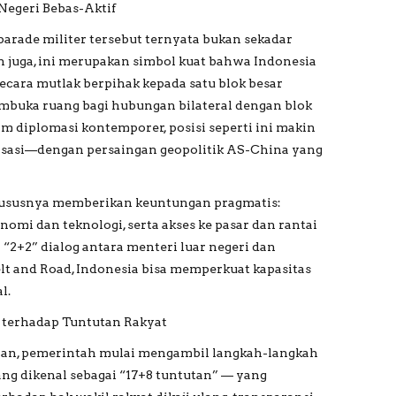
Negeri Bebas-Aktif
arade militer tersebut ternyata bukan sekadar
 juga, ini merupakan simbol kuat bahwa Indonesia
 secara mutlak berpihak kepada satu blok besar
membuka ruang bagi hubungan bilateral dengan blok
am diplomasi kontemporer, posisi seperti ini makin
risasi—dengan persaingan geopolitik AS-China yang
hususnya memberikan keuntungan pragmatis:
onomi dan teknologi, serta akses ke pasar dan rantai
i “2+2” dialog antara menteri luar negeri dan
lt and Road, Indonesia bisa memperkuat kapasitas
l.
 terhadap Tuntutan Rakyat
uhan, pemerintah mulai mengambil langkah-langkah
ng dikenal sebagai “17+8 tuntutan” — yang