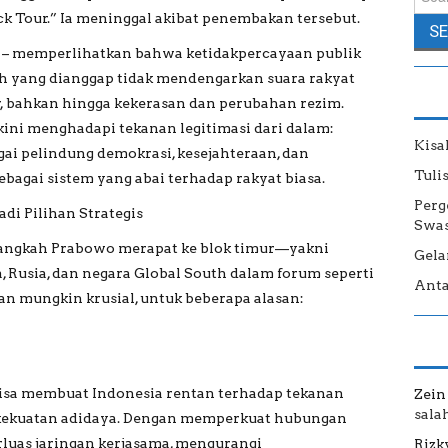
 Tour.” Ia meninggal akibat penembakan tersebut.
AS – memperlihatkan bahwa ketidakpercayaan publik
h yang dianggap tidak mendengarkan suara rakyat
r, bahkan hingga kekerasan dan perubahan rezim.
 kini menghadapi tekanan legitimasi dari dalam:
Kisa
ai pelindung demokrasi, kesejahteraan, dan
Tuli
ebagai sistem yang abai terhadap rakyat biasa.
Perg
di Pilihan Strategis
Swas
langkah Prabowo merapat ke blok timur—yakni
Gela
Rusia, dan negara Global South dalam forum seperti
Anta
n mungkin krusial, untuk beberapa alasan:
bisa membuat Indonesia rentan terhadap tekanan
Zein
sala
i kekuatan adidaya. Dengan memperkuat hubungan
luas jaringan kerjasama, mengurangi
Rizk