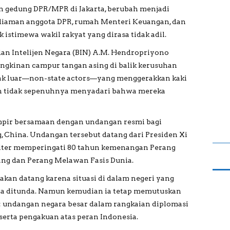
pan gedung DPR/MPR di Jakarta, berubah menjadi
diaman anggota DPR, rumah Menteri Keuangan, dan
stimewa wakil rakyat yang dirasa tidak adil.
dan Intelijen Negara (BIN) A.M. Hendropriyono
gkinan campur tangan asing di balik kerusuhan
hak luar—non-state actors—yang menggerakkan kaki
in tidak sepenuhnya menyadari bahwa mereka
ampir bersamaan dengan undangan resmi bagi
, China. Undangan tersebut datang dari Presiden Xi
liter memperingati 80 tahun kemenangan Perang
ang dan Perang Melawan Fasis Dunia.
an datang karena situasi di dalam negeri yang
 ditunda. Namun kemudian ia tetap memutuskan
g: undangan negara besar dalam rangkaian diplomasi
serta pengakuan atas peran Indonesia.