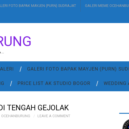
LERI FOTO BAPAK MAYJEN (PURN) SUDRAJAT
GALERI MEME OCEHANB
RUNG
A…
ALERI
GALERI FOTO BAPAK MAYJEN (PURN) SU
NG
PRICE LIST AK STUDIO BOGOR
WEDDING 
DI TENGAH GEJOLAK
OCEHANBURUNG
LEAVE A COMMENT