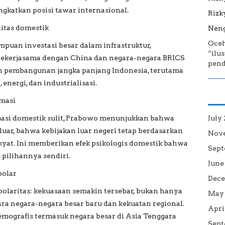
gkatkan posisi tawar internasional.
Rizk
litas domestik
Neng
Oce
an investasi besar dalam infrastruktur,
“ilu
i. Bekerjasama dengan China dan negara-negara BRICS
pend
pembangunan jangka panjang Indonesia, terutama
 energi, dan industrialisasi.
omasi
tuasi domestik sulit, Prabowo menunjukkan bahwa
July
luar, bahwa kebijakan luar negeri tetap berdasarkan
Nov
kyat. Ini memberikan efek psikologis domestik bahwa
Sept
pilihannya sendiri.
June
polar
Dece
polaritas: kekuasaan semakin tersebar, bukan hanya
May 
tara negara-negara besar baru dan kekuatan regional.
Apri
emografis termasuk negara besar di Asia Tenggara
Sept