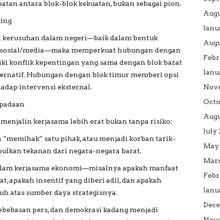
tan antara blok-blok kekuatan, bukan sebagai pion.
Augu
sing
Janu
di kerusuhan dalam negeri—baik dalam bentuk
Augu
asi sosial/media—maka memperkuat hubungan dengan
Febr
iki konflik kepentingan yang sama dengan blok barat
Janu
ternatif. Hubungan dengan blok timur memberi opsi
adap intervensi eksternal.
Nov
Octo
spadaan
Augu
 menjalin kerjasama lebih erat bukan tanpa risiko:
July
 “memihak” satu pihak, atau menjadi korban tarik-
May 
ulkan tekanan dari negara-negara barat.
Marc
dalam kerjasama ekonomi—misalnya apakah manfaat
Febr
t, apakah insentif yang diberi adil, dan apakah
Janu
uh atas sumber daya strategisnya.
Dece
 kebebasan pers, dan demokrasi kadang menjadi
Nove