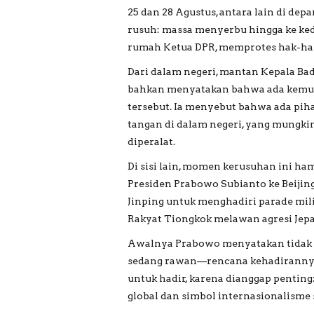
25 dan 28 Agustus, antara lain di de
rusuh: massa menyerbu hingga ke ke
rumah Ketua DPR, memprotes hak-hak i
Dari dalam negeri, mantan Kepala Ba
bahkan menyatakan bahwa ada kemun
tersebut. Ia menyebut bahwa ada pi
tangan di dalam negeri, yang mungk
diperalat.
Di sisi lain, momen kerusuhan ini h
Presiden Prabowo Subianto ke Beijing
Jinping untuk menghadiri parade mi
Rakyat Tiongkok melawan agresi Jep
Awalnya Prabowo menyatakan tidak ak
sedang rawan—rencana kehadirannya
untuk hadir, karena dianggap pentin
global dan simbol internasionalisme 