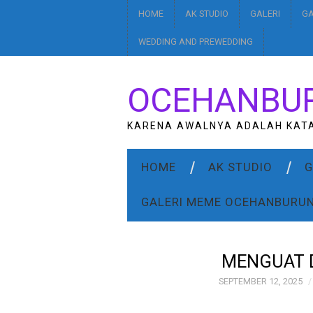
HOME
AK STUDIO
GALERI
GA
WEDDING AND PREWEDDING
OCEHANBU
KARENA AWALNYA ADALAH KAT
HOME
AK STUDIO
G
GALERI MEME OCEHANBURU
MENGUAT 
SEPTEMBER 12, 2025