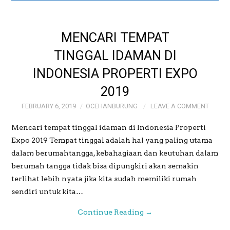
GALERI
MENCARI TEMPAT
GALERI FOTO BAPAK
TINGGAL IDAMAN DI
INDONESIA PROPERTI EXPO
MAYJEN (PURN)
2019
SUDRAJAT
FEBRUARY 6, 2019
OCEHANBURUNG
LEAVE A COMMENT
GALERI MEME
Mencari tempat tinggal idaman di Indonesia Properti
Expo 2019 Tempat tinggal adalah hal yang paling utama
OCEHANBURUNG
dalam berumahtangga, kebahagiaan dan keutuhan dalam
berumah tangga tidak bisa dipungkiri akan semakin
PRICE LIST AK
terlihat lebih nyata jika kita sudah memiliki rumah
sendiri untuk kita…
STUDIO BOGOR
Continue Reading
→
WEDDING AND