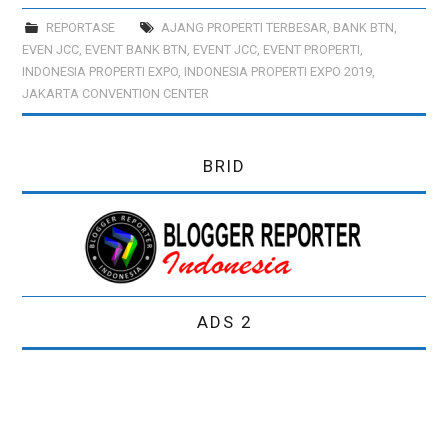
REPORTASE
AJANG PROPERTI TERBESAR
,
BANK BTN
,
PREWEDDING
EVEN JCC
,
EVENT BANK BTN
,
EVENT JCC
,
EVENT PROPERTI
,
INDONESIA PROPERTI EXPO
,
INDONESIA PROPERTI EXPO 2019
,
JAKARTA CONVENTION CENTER
BRID
ADS 2