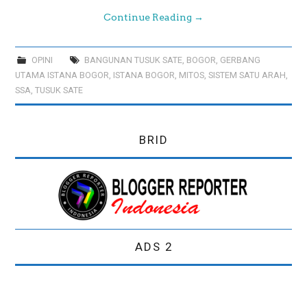
Continue Reading
→
OPINI
BANGUNAN TUSUK SATE
,
BOGOR
,
GERBANG
UTAMA ISTANA BOGOR
,
ISTANA BOGOR
,
MITOS
,
SISTEM SATU ARAH
,
SSA
,
TUSUK SATE
BRID
ADS 2