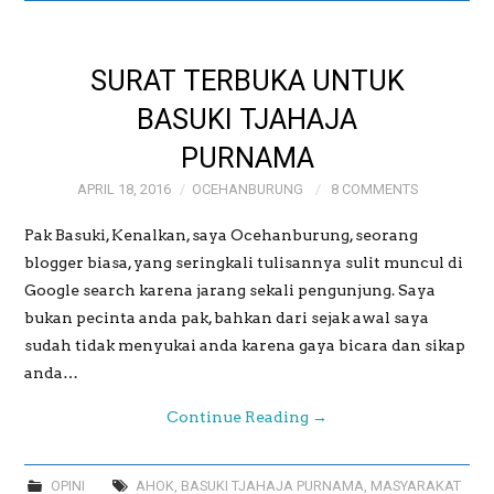
GALERI
SURAT TERBUKA UNTUK
GALERI FOTO BAPAK
BASUKI TJAHAJA
PURNAMA
MAYJEN (PURN)
APRIL 18, 2016
OCEHANBURUNG
8 COMMENTS
SUDRAJAT
Pak Basuki, Kenalkan, saya Ocehanburung, seorang
blogger biasa, yang seringkali tulisannya sulit muncul di
GALERI MEME
Google search karena jarang sekali pengunjung. Saya
bukan pecinta anda pak, bahkan dari sejak awal saya
OCEHANBURUNG
sudah tidak menyukai anda karena gaya bicara dan sikap
anda…
PRICE LIST AK
Continue Reading
→
STUDIO BOGOR
OPINI
AHOK
,
BASUKI TJAHAJA PURNAMA
,
MASYARAKAT
WEDDING AND