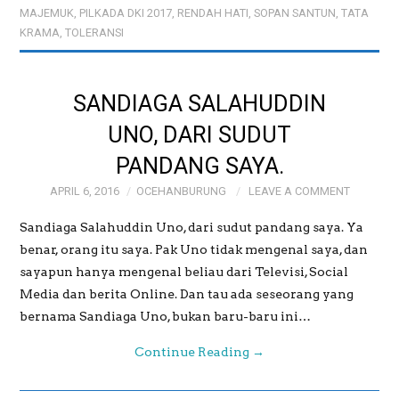
MAJEMUK
,
PILKADA DKI 2017
,
RENDAH HATI
,
SOPAN SANTUN
,
TATA
KRAMA
,
TOLERANSI
PREWEDDING
SANDIAGA SALAHUDDIN
UNO, DARI SUDUT
PANDANG SAYA.
APRIL 6, 2016
OCEHANBURUNG
LEAVE A COMMENT
Sandiaga Salahuddin Uno, dari sudut pandang saya. Ya
benar, orang itu saya. Pak Uno tidak mengenal saya, dan
sayapun hanya mengenal beliau dari Televisi, Social
Media dan berita Online. Dan tau ada seseorang yang
bernama Sandiaga Uno, bukan baru-baru ini…
Continue Reading
→