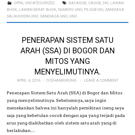
OPINI
,
UNCATEGORIZED
BACAGUB
,
CAGUB
,
DKI
,
LAWAN
AHOK
,
LAWAN BERAT AHOK
,
NUMERO UNO
,
PILGUB DKI
,
SANDIAGA
SALAHUDDIN UNO
,
SANDIAGA UNO
,
UNO
PENERAPAN SISTEM SATU
ARAH (SSA) DI BOGOR DAN
MITOS YANG
MENYELIMUTINYA.
APRIL 4, 2016
OCEHANBURUNG
LEAVE A COMMENT
Penerapan Sistem Satu Arah (SSA) di Bogor dan Mitos
yang menyelimutinya. Sebelumnya, saya ingin
menekankan bahwa ini hanyalah pemikiran iseng saya
saja yang kebetulan cocok dengan apa yang terjadi pada
arus yang diakibatkan oleh sistem satu arah yang di
berlakukan…