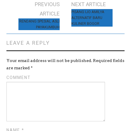
w
o
w
PREVIOUS
NEXT ARTICLE
)
w
)
)
Post navigation
PISANG IJO AMILYA
ARTICLE
ALTERNATIF BARU
RENDANG SPESIAL ASLI
KULINER BOGOR
PAYAKUMBUH
LEAVE A REPLY
Your email address will not be published.
Required fields
are marked
*
COMMENT
NAME
*