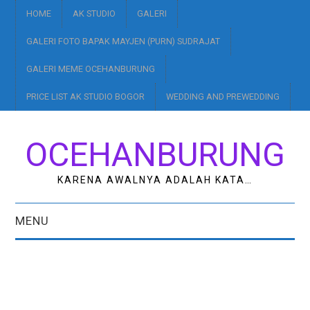
HOME
AK STUDIO
GALERI
GALERI FOTO BAPAK MAYJEN (PURN) SUDRAJAT
GALERI MEME OCEHANBURUNG
PRICE LIST AK STUDIO BOGOR
WEDDING AND PREWEDDING
OCEHANBURUNG
KARENA AWALNYA ADALAH KATA…
MENU
HOME
AK STUDIO