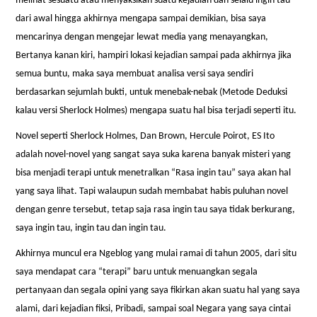
melihat sesuatu atau menyaksikan suatu kejadian dan selalu ingin tau
dari awal hingga akhirnya mengapa sampai demikian, bisa saya
mencarinya dengan mengejar lewat media yang menayangkan,
Bertanya kanan kiri, hampiri lokasi kejadian sampai pada akhirnya jika
semua buntu, maka saya membuat analisa versi saya sendiri
berdasarkan sejumlah bukti, untuk menebak-nebak (Metode Deduksi
kalau versi Sherlock Holmes) mengapa suatu hal bisa terjadi seperti itu.
Novel seperti Sherlock Holmes, Dan Brown, Hercule Poirot, ES Ito
adalah novel-novel yang sangat saya suka karena banyak misteri yang
bisa menjadi terapi untuk menetralkan “Rasa ingin tau” saya akan hal
yang saya lihat. Tapi walaupun sudah membabat habis puluhan novel
dengan genre tersebut, tetap saja rasa ingin tau saya tidak berkurang,
saya ingin tau, ingin tau dan ingin tau.
Akhirnya muncul era Ngeblog yang mulai ramai di tahun 2005, dari situ
saya mendapat cara “terapi” baru untuk menuangkan segala
pertanyaan dan segala opini yang saya fikirkan akan suatu hal yang saya
alami, dari kejadian fiksi, Pribadi, sampai soal Negara yang saya cintai