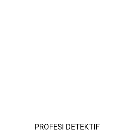
GALERI
GALERI FOTO BAPAK
MAYJEN (PURN)
SUDRAJAT
GALERI MEME
OCEHANBURUNG
PRICE LIST AK
STUDIO BOGOR
PROFESI DETEKTIF
WEDDING AND