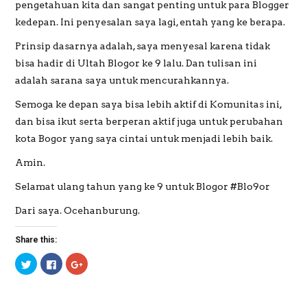
pengetahuan kita dan sangat penting untuk para Blogger
kedepan. Ini penyesalan saya lagi, entah yang ke berapa.
Prinsip dasarnya adalah, saya menyesal karena tidak
bisa hadir di Ultah Blogor ke 9 lalu. Dan tulisan ini
adalah sarana saya untuk mencurahkannya.
Semoga ke depan saya bisa lebih aktif di Komunitas ini,
dan bisa ikut serta berperan aktif juga untuk perubahan
kota Bogor yang saya cintai untuk menjadi lebih baik.
Amin.
Selamat ulang tahun yang ke 9 untuk Blogor #Blo9or
Dari saya. Ocehanburung.
Share this:
C
C
C
l
l
l
i
i
i
c
c
c
k
k
k
t
t
t