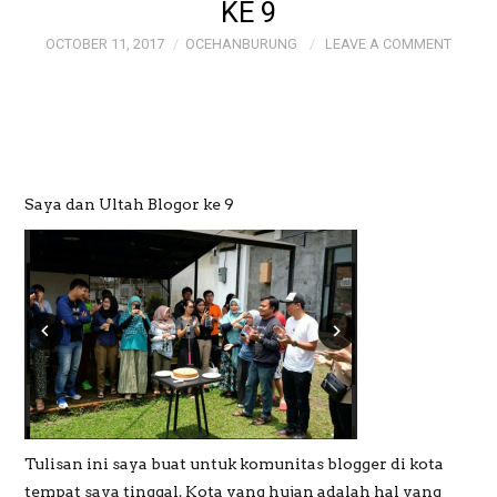
KE 9
OCTOBER 11, 2017
OCEHANBURUNG
LEAVE A COMMENT
GALERI
GALERI FOTO BAPAK
MAYJEN (PURN)
Saya dan Ultah Blogor ke 9
SUDRAJAT
GALERI MEME
OCEHANBURUNG
PRICE LIST AK
STUDIO BOGOR
Tulisan ini saya buat untuk komunitas blogger di kota
tempat saya tinggal. Kota yang hujan adalah hal yang
WEDDING AND