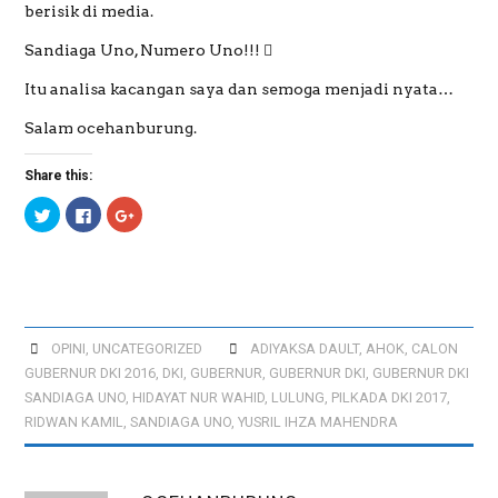
berisik di media.
Sandiaga Uno, Numero Uno!!! 
Itu analisa kacangan saya dan semoga menjadi nyata…
Salam ocehanburung.
Share this:
C
C
C
l
l
l
i
i
i
c
c
c
k
k
k
t
t
t
o
o
o
s
s
s
h
h
h
a
a
a
r
r
r
OPINI
,
UNCATEGORIZED
ADIYAKSA DAULT
,
AHOK
,
CALON
e
e
e
o
o
o
GUBERNUR DKI 2016
,
DKI
,
GUBERNUR
,
GUBERNUR DKI
,
GUBERNUR DKI
n
n
n
T
F
G
SANDIAGA UNO
,
HIDAYAT NUR WAHID
,
LULUNG
,
PILKADA DKI 2017
,
w
a
o
RIDWAN KAMIL
,
SANDIAGA UNO
,
YUSRIL IHZA MAHENDRA
i
c
o
t
e
g
t
b
l
e
o
e
r
o
+
(
k
(