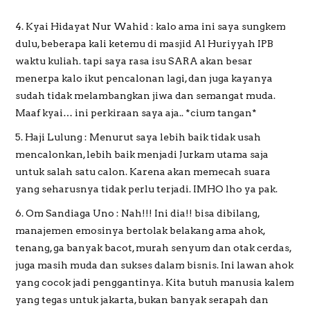
4. Kyai Hidayat Nur Wahid : kalo ama ini saya sungkem
dulu, beberapa kali ketemu di masjid Al Huriyyah IPB
waktu kuliah. tapi saya rasa isu SARA akan besar
menerpa kalo ikut pencalonan lagi, dan juga kayanya
sudah tidak melambangkan jiwa dan semangat muda.
Maaf kyai… ini perkiraan saya aja.. *cium tangan*
5. Haji Lulung : Menurut saya lebih baik tidak usah
mencalonkan, lebih baik menjadi Jurkam utama saja
untuk salah satu calon. Karena akan memecah suara
yang seharusnya tidak perlu terjadi. IMHO lho ya pak.
6. Om Sandiaga Uno : Nah!!! Ini dia!! bisa dibilang,
manajemen emosinya bertolak belakang ama ahok,
tenang, ga banyak bacot, murah senyum dan otak cerdas,
juga masih muda dan sukses dalam bisnis. Ini lawan ahok
yang cocok jadi penggantinya. Kita butuh manusia kalem
yang tegas untuk jakarta, bukan banyak serapah dan