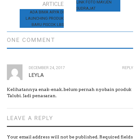
)
w
)
Post navigation
LINK FOTO MAYJEN
ARTICLE
)
SUDRAJAT
ADA BIMA ARYA DI
LAUNCHING PRODUK
BARU PISCOK LBS
ONE COMMENT
DECEMBER 24, 2017
REPLY
LEYLA
Kelihatannya enak-enak..belum pernah nyobain produk
Talubi. Jadi penasaran.
LEAVE A REPLY
Your email address will not be published.
Required fields