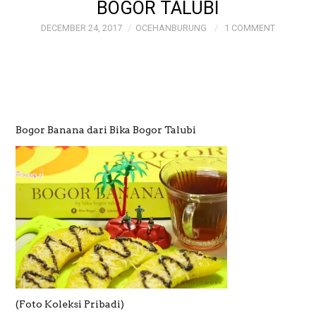
BOGOR TALUBI
DECEMBER 24, 2017
OCEHANBURUNG
1 COMMENT
GALERI
GALERI FOTO BAPAK
MAYJEN (PURN)
Bogor Banana dari Bika Bogor Talubi
SUDRAJAT
GALERI MEME
OCEHANBURUNG
PRICE LIST AK
STUDIO BOGOR
(Foto Koleksi Pribadi)
WEDDING AND