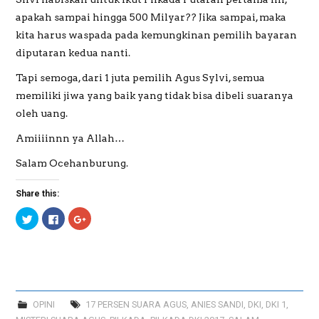
apakah sampai hingga 500 Milyar?? Jika sampai, maka
kita harus waspada pada kemungkinan pemilih bayaran
diputaran kedua nanti.
Tapi semoga, dari 1 juta pemilih Agus Sylvi, semua
memiliki jiwa yang baik yang tidak bisa dibeli suaranya
oleh uang.
Amiiiinnn ya Allah…
Salam Ocehanburung.
Share this:
C
C
C
l
l
l
i
i
i
c
c
c
k
k
k
t
t
t
o
o
o
s
s
s
h
h
h
a
a
a
r
r
r
OPINI
17 PERSEN SUARA AGUS
,
ANIES SANDI
,
DKI
,
DKI 1
,
e
e
e
o
o
o