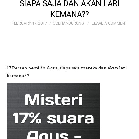
SIAPA SAJA DAN AKAN LARI
KEMANA??
GALERI
FEBRUARY 17, 2017
OCEHANBURUNG
LEAVE A COMMENT
GALERI FOTO BAPAK
MAYJEN (PURN)
SUDRAJAT
17 Persen pemilih Agus, siapa saja mereka dan akan lari
GALERI MEME
kemana??
OCEHANBURUNG
PRICE LIST AK
STUDIO BOGOR
WEDDING AND