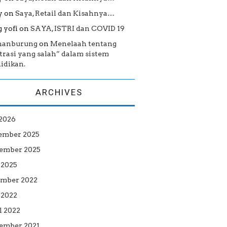
y
on
Saya, Retail dan Kisahnya…
 yofi
on
SAYA, ISTRI dan COVID 19
hanburung
on
Menelaah tentang
strasi yang salah” dalam sistem
idikan.
ARCHIVES
 2026
ember 2025
ember 2025
 2025
mber 2022
2022
l 2022
ember 2021