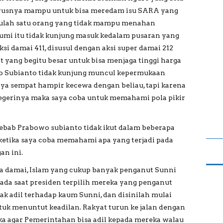
arusnya mampu untuk bisa meredam isu SARA yang
n ulah satu orang yang tidak mampu menahan
umi itu tidak kunjung masuk kedalam pusaran yang
aksi damai 411, disusul dengan aksi super damai 212
ang begitu besar untuk bisa menjaga tinggi harga
o Subianto tidak kunjung muncul kepermukaan
aya sempat hampir kecewa dengan beliau, tapi karena
negerinya maka saya coba untuk memahami pola pikir
ab Prabowo subianto tidak ikut dalam beberapa
h ketika saya coba memahami apa yang terjadi pada
an ini.
ra damai, Islam yang cukup banyak penganut Sunni
ada saat presiden terpilih mereka yang penganut
ak adil terhadap kaum Sunni, dan disinilah mulai
tuk menuntut keadilan. Rakyat turun ke jalan dengan
a agar Pemerintahan bisa adil kepada mereka walau