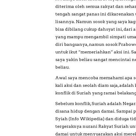
diterima oleh semua rakyat dan seh
tengah sangat panas ini dikarenaka
lisannya. Namun sosok yang saya kag
bisa dibilang cukup dahsyat ini, dari 
yang mampu mengambil simpati umat y
diri bangsanya, namun sosok Prabow
untuk ikut “memeriahkan” aksi ini. S
saya yakin beliau sangat mencintai 
beliau.
Awal saya mencoba memahami apa seb
kali aksi dan seolah diam saja, adala
konflik di Suriah yang ramai belakang
Sebelum konflik, Suriah adalah Nega
disana hidup dengan damai. Sampai p
Syiah (Info Wikipedia) dan diduga tid
tergeraknya nurani Rakyat Suriah un
damai untuk menyuarakan aksi merek