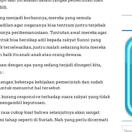
SIS.
ang menjadi korbannya, mereka yang semula
adilan agar negaranya bisa tentram justru terjebak
 punya perikemanusiaan. Tuntutan awal mereka agar
tuk bisa bersikap adil kepada rakyat Sunni yang
k terselesaikan, justru malah sekarang kota mereka
 baik itu anak-anak atau orang dewasa.
an dengan apa yang sedang terjadi dinegeri kita,
 :
s dengan beberapa kebijakan pemerintah dan sudah
untuk menuntut hal tersebut.
kurang responsive terhadap suara rakyat yang tidak
 mengambil keputusan.
 rasa cukup kuat bahwa selanjutnya akan sangat
 tahap seperti di Suriah. Nah yang perlu dicermati
Sear