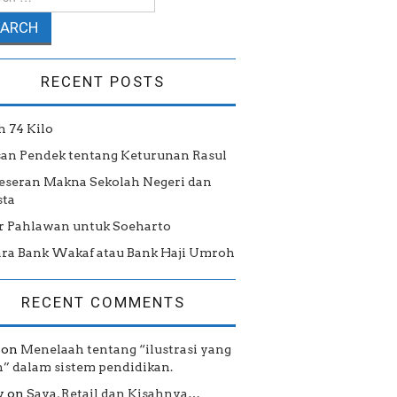
RECENT POSTS
h 74 Kilo
san Pendek tentang Keturunan Rasul
eseran Makna Sekolah Negeri dan
ta
r Pahlawan untuk Soeharto
ra Bank Wakaf atau Bank Haji Umroh
RECENT COMMENTS
on
Menelaah tentang “ilustrasi yang
h” dalam sistem pendidikan.
y
on
Saya, Retail dan Kisahnya…