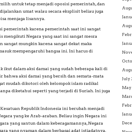
ilih untuk tetap menjadi oposisi pemerintah, dan
Augu
 dijalankan umat walau secara eksplisit beliau juga
Janu
isa menjaga lisannya.
Augu
 pemerintah karena pemerintah saat ini sangat
Febr
s mengikuti Negara yang saat ini sangat mesra
Janu
n sangat mungkin karena sangat dekat maka
asuk mempengaruhi bangsa ini. Ini harus di
Nov
Octo
 ikut dalam aksi damai yang sudah beberapa kali di
Augu
kir bahwa aksi damai yang bersih dan semata-mata
July
gat mudah dikotori oleh kelompok islam radikal
May 
npa diketahui seperti yang terjadi di Suriah. Ini juga
Marc
Febr
 Kesatuan Republik Indonesia ini berubah menjadi
Janu
gara yang ke Arab-araban. Beliau ingin Negara ini
Dece
gara yang santun dalam keberagamannya, Negara
ara yang nyaman dalam berbagai adat istiadatnya.
Nove