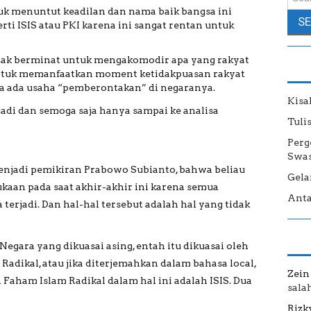
uk menuntut keadilan dan nama baik bangsa ini
rti ISIS atau PKI karena ini sangat rentan untuk
dak berminat untuk mengakomodir apa yang rakyat
untuk memanfaatkan moment ketidakpuasan rakyat
a ada usaha “pemberontakan” di negaranya.
Kisa
jadi dan semoga saja hanya sampai ke analisa
Tuli
Perg
Swas
menjadi pemikiran Prabowo Subianto, bahwa beliau
Gela
aan pada saat akhir-akhir ini karena semua
Anta
terjadi. Dan hal-hal tersebut adalah hal yang tidak
 Negara yang dikuasai asing, entah itu dikuasai oleh
dikal, atau jika diterjemahkan dalam bahasa local,
Zein
Faham Islam Radikal dalam hal ini adalah ISIS. Dua
sala
Rizk