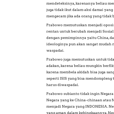
mendeteksinya, karenanya beliau mem
juga tidak ikut dalam aksi damai yang
mengecam jika ada orang yang tidak b
Prabowo memutuskan menjadi oposisi
rentan untuk berubah menjadi Sosiali
dengan pemimpinnya yaitu China, da
ideologinya pun akan sangat mudah m
waspadai.
Prabowo juga memutuskan untuk tidak
adakan, karena beliau mungkin berfi
karena membela akidah bisa juga san
seperti ISIS yang bisa mendompleng ta
harus diwaspadai.
Prabowo subianto tidak ingin Negara
Negara yang ke China-chinaan atau Ne
menjadi Negara yang INDONESIA. Ne
yang aman dalam kebinekaannya, Neg