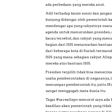
ada perbedaan yang mereka anut.
Adil terhadap kaum sunni dan jangan 
kunjung didengar oleh pemerintah ka
mendengar apa yang rakyatnya suara
agenda untuk menurunkan presiden, d
kacau tersebut, dan rakyat yang men
bagian dari ISIS menawarkan bantua
dari beberapa kota di Suriah termasuk 
ISIS yang mana sebagian rakyat Alle
mereka atas bantuan ISIS.
Presiden terpilih tidak bisa meneri
usaha pemberontakan di negaranya, 
menumpas pemberontak itu, yaitu IR
sangat menggugah mata dunia itu.
Tagar #saveallepo menurut saya ada
keadilan akan pemerintah yang tidak 
karena justru pecahnya perang di Al