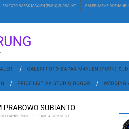
LERI FOTO BAPAK MAYJEN (PURN) SUDRAJAT
GALERI MEME OCEHANB
RUNG
A…
ALERI
GALERI FOTO BAPAK MAYJEN (PURN) SU
NG
PRICE LIST AK STUDIO BOGOR
WEDDING 
AM PRABOWO SUBIANTO
OCEHANBURUNG
LEAVE A COMMENT