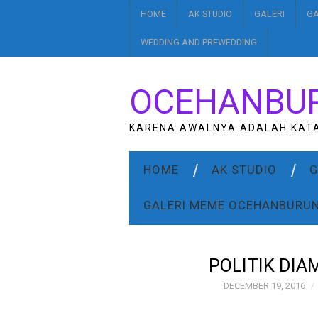
HOME
AK STUDIO
GALERI
GA
WEDDING AND PREWEDDING
OCEHANBU
KARENA AWALNYA ADALAH KAT
HOME
AK STUDIO
G
GALERI MEME OCEHANBURU
POLITIK DI
DECEMBER 19, 2016