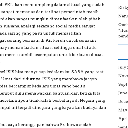
jadi PKI akan mendompleng dalam situasi yang sudah
Rizk
h sangat memanas dan terlihat pemerintah masih
Neng
 ini akan sangat mungkin dimanfaatkan oleh pihak
Oce
 suasana, apalagi sekarang social media sangat
“ilu
da saring yang pasti untuk memastikan
pend
at senang bermain di Air keruh untuk semakin
hay memanfaatkan situasi sehingga umat di adu
dan mereka ambil kesempatan untuk berkuasa disaat-
.
July
 sel ISIS bisa menyusup kedalam isu SARA yang saat
Nov
 Umat dari tidurnya. ISIS yang membawa jargon
Sept
 bisa bercampur kedalam umat yang begitu
June
lembut dulu menawarkan bantuan, dan ketika kita
 mereka, inipun tidak kalah berbahaya di Negara yang
Dece
ampai ini terjadi dinegara yang kaya akan budaya dan
May 
Apri
ebut saya beranggapan bahwa Prabowo sudah
Sept