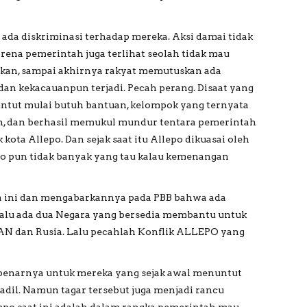
ada diskriminasi terhadap mereka. Aksi damai tidak
rena pemerintah juga terlihat seolah tidak mau
kan, sampai akhirnya rakyat memutuskan ada
an kekacauanpun terjadi. Pecah perang. Disaat yang
untut mulai butuh bantuan, kelompok yang ternyata
n, dan berhasil memukul mundur tentara pemerintah
kota Allepo. Dan sejak saat itu Allepo dikuasai oleh
po pun tidak banyak yang tau kalau kemenangan
ma ini dan mengabarkannya pada PBB bahwa ada
lalu ada dua Negara yang bersedia membantu untuk
AN dan Rusia. Lalu pecahlah Konflik ALLEPO yang
 benarnya untuk mereka yang sejak awal menuntut
adil. Namun tagar tersebut juga menjadi rancu
lepo saat ini adalah dalam rangka pemerintah mau