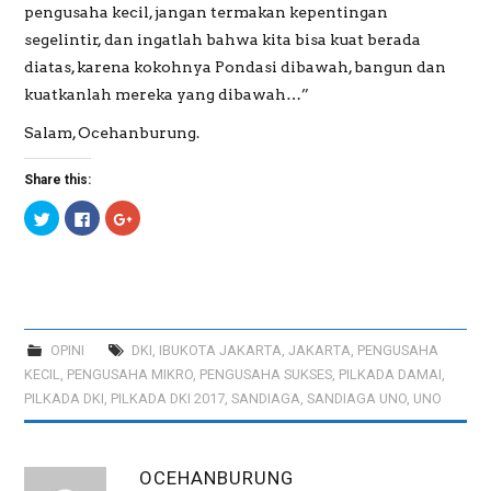
pengusaha kecil, jangan termakan kepentingan
segelintir, dan ingatlah bahwa kita bisa kuat berada
diatas, karena kokohnya Pondasi dibawah, bangun dan
kuatkanlah mereka yang dibawah…”
Salam, Ocehanburung.
Share this:
C
C
C
l
l
l
i
i
i
c
c
c
k
k
k
t
t
t
o
o
o
s
s
s
h
h
h
a
a
a
r
r
r
OPINI
DKI
,
IBUKOTA JAKARTA
,
JAKARTA
,
PENGUSAHA
e
e
e
o
o
o
KECIL
,
PENGUSAHA MIKRO
,
PENGUSAHA SUKSES
,
PILKADA DAMAI
,
n
n
n
T
F
G
PILKADA DKI
,
PILKADA DKI 2017
,
SANDIAGA
,
SANDIAGA UNO
,
UNO
w
a
o
i
c
o
t
e
g
t
b
l
e
o
e
OCEHANBURUNG
r
o
+
(
k
(