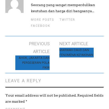
O
(
O
Seorang yang sangat memperdulikan
p
O
p
e
p
e
keutuhan dan harga diri bangsanya...
n
e
n
s
n
s
i
s
i
MORE POSTS
TWITTER
n
i
n
n
n
n
FACEBOOK
e
n
e
w
e
w
w
w
w
i
w
i
n
i
n
d
n
d
PREVIOUS
NEXT ARTICLE
o
d
o
w
o
w
)
w
)
Post navigation
MARWAH DAUD DAN
ARTICLE
)
FENOMENA KEYAKINAN
AHOK, JAKARTA DAN
PERGESERAN POLA
FIKIR
LEAVE A REPLY
Your email address will not be published.
Required fields
are marked
*