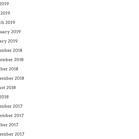
 2019
2019
h 2019
uary 2019
ary 2019
mber 2018
mber 2018
ber 2018
ember 2018
st 2018
 2018
mber 2017
mber 2017
ber 2017
ember 2017