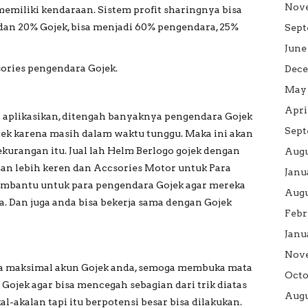
Nov
emiliki kendaraan. Sistem profit sharingnya bisa
dan 20% Gojek, bisa menjadi 60% pengendara, 25%
Sept
June
sories pengendara Gojek.
Dece
May 
Apri
i aplikasikan, ditengah banyaknya pengendara Gojek
Sept
ek karena masih dalam waktu tunggu. Maka ini akan
kurangan itu. Jual lah Helm Berlogo gojek dengan
Augu
ngan lebih keren dan Accsories Motor untuk Para
Janu
embantu untuk para pengendara Gojek agar mereka
Augu
a. Dan juga anda bisa bekerja sama dengan Gojek
Febr
Janu
Nov
a maksimal akun Gojek anda, semoga membuka mata
Octo
ojek agar bisa mencegah sebagian dari trik diatas
Augu
-akalan tapi itu berpotensi besar bisa dilakukan.