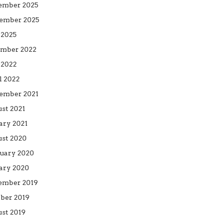
ember 2025
ember 2025
 2025
mber 2022
2022
l 2022
ember 2021
st 2021
ary 2021
st 2020
uary 2020
ary 2020
ember 2019
ber 2019
st 2019