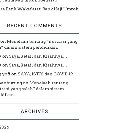
r Pahlawan untuk Soeharto
ra Bank Wakaf atau Bank Haji Umroh
RECENT COMMENTS
on
Menelaah tentang “ilustrasi yang
h” dalam sistem pendidikan.
y
on
Saya, Retail dan Kisahnya…
y
on
Saya, Retail dan Kisahnya…
 yofi
on
SAYA, ISTRI dan COVID 19
hanburung
on
Menelaah tentang
strasi yang salah” dalam sistem
idikan.
ARCHIVES
 2026