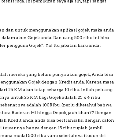
isnis juga. Ini pemikiran saya aja sih, tapi sangat
wan dan untuk menggunakan aplikasi gojek, maka anda
alam akun Gojek anda. Dan uang 500 ribu ini bisa
er pengguna Gojek”. Ya! Itu jabatan baru anda :
dalah mereka yang belum punya akun gojek, Anda bisa
enggunakan Gojek dengan Kredit anda. Karena masa
dari 25 KM akan tetap seharga 10 ribu. Inilah peluang
rnya untuk 25 KM bagi Gojek adalah 25 x 4 ribu
 sebenarnya adalah 100Ribu. (perlu diketahui bahwa
ntara Buderan HI hingga Depok, jauh khan?? Dengan
h Kredit anda, anda bisa bertransaksi dengan calon
i tujuannya hanya dengan 15 ribu rupiah (ambil
i dengna modal 500 ribu yang sebetulnya itupun dri