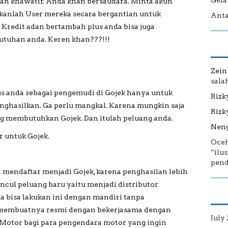
Gela
an khawatir. Anda khan bersaudara. Minta akun
kanlah User mereka secara bergantian untuk
Anta
 Kredit adan bertambah plus anda bisa juga
tuhan anda. Keren khan???!!!
Zein
sala
us anda sebagai pengemudi di Gojek hanya untuk
Rizk
nghasilkan. Ga perlu mangkal. Karena mungkin saja
Rizk
ang membutuhkan Gojek. Dan itulah peluang anda.
Neng
 untuk Gojek.
Oce
“ilu
pend
 mendaftar menjadi Gojek, karena penghasilan lebih
uncul peluang baru yaitu menjadi distributor
 bisa lakukan ini dengan mandiri tanpa
 membuatnya resmi dengan bekerjasama dengan
July
Motor bagi para pengendara motor yang ingin