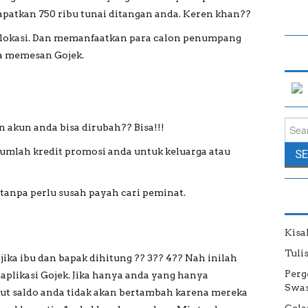
apatkan 750 ribu tunai ditangan anda. Keren khan??
u lokasi. Dan memanfaatkan para calon penumpang
a memesan Gojek.
Sear
akun anda bisa dirubah?? Bisa!!!
umlah kredit promosi anda untuk keluarga atau
 tanpa perlu susah payah cari peminat.
Kisa
Tuli
ika ibu dan bapak dihitung ?? 3?? 4?? Nah inilah
Perg
aplikasi Gojek. Jika hanya anda yang hanya
Swas
kut saldo anda tidak akan bertambah karena mereka