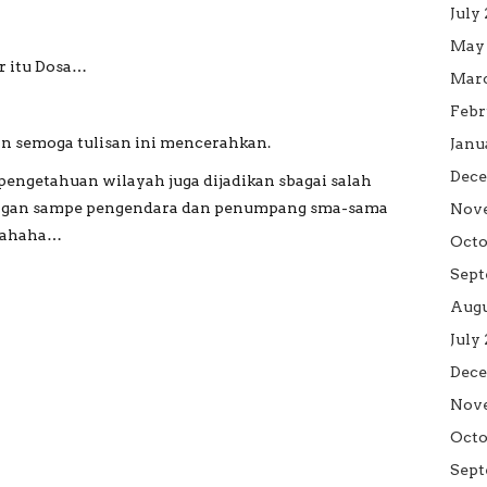
July
May 
r itu Dosa…
Marc
Febr
dan semoga tulisan ini mencerahkan.
Janu
Dece
g pengetahuan wilayah juga dijadikan sbagai salah
 Jangan sampe pengendara dan penumpang sma-sama
Nove
ahahaha…
Octo
Sept
Augu
July
Dece
Nove
Octo
Sept