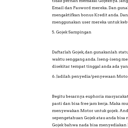
tidak pernah memakai Gojeknya. Jang
Email dan Pasword mereka. Dan guna
mengaktifkan bonus Kredit anda. Dan
menggunakan user mereka untuk kebu
5. Gojek Sampingan
Daftarlah Gojek, dan gunakanlah stat
waktu senggang anda. Iseng-iseng me
disekitar tempat tinggal anda ada y
6. Jadilah penyedia/penyewaan Motor
Begitu besarnya euphoria masyarakat
pasti dan bisa free jam kerja. Maka m
menyewakan Motor untuk gojek. Anda
sepengetahuan Gojek atau anda bisa
Gojek bahwa nada bisa menyediakan 