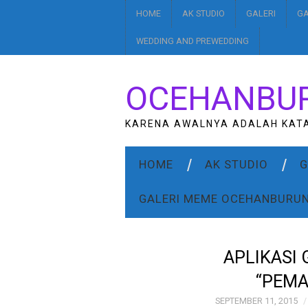
HOME
AK STUDIO
GALERI
GA
WEDDING AND PREWEDDING
OCEHANBU
KARENA AWALNYA ADALAH KAT
HOME
AK STUDIO
G
GALERI MEME OCEHANBURU
APLIKASI
“PEM
SEPTEMBER 11, 2015