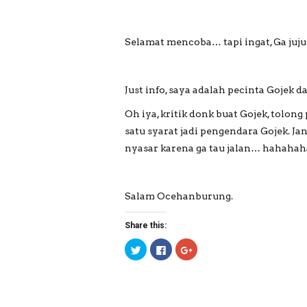
Selamat mencoba… tapi ingat, Ga juju
Just info, saya adalah pecinta Gojek 
Oh iya, kritik donk buat Gojek, tolon
satu syarat jadi pengendara Gojek.
nyasar karena ga tau jalan… hahah
Salam Ocehanburung.
Share this:
C
C
C
l
l
l
i
i
i
c
c
c
k
k
k
t
t
t
o
o
o
s
s
s