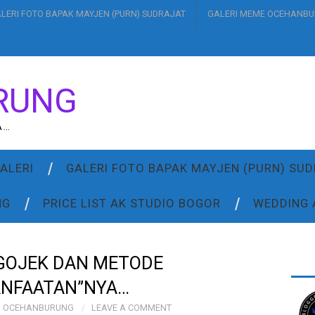
LERI FOTO BAPAK MAYJEN (PURN) SUDRAJAT
GALERI MEME OCEHANB
RUNG
A…
ALERI
GALERI FOTO BAPAK MAYJEN (PURN) SU
NG
PRICE LIST AK STUDIO BOGOR
WEDDING 
 GOJEK DAN METODE
ANFAATAN”NYA…
OCEHANBURUNG
LEAVE A COMMENT