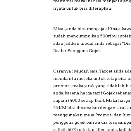
maksimal maka ini bisa menjadi ajang b
nyata untuk bisa diterapkan.
Misal, anda bisa mengajak 10 saja ka
sudah mengumpulkan 500ribu rupiah d
adan jadikan modal anda sebagai “Dial
Dealer Pengguna Gojek.
Caranya : Mudah saja, Target anda a
membantu mereka untuk tetap bisa m
promosi, maka jarak yang tidak lebih 
anda, karena harga tarif Gojek sebena
rupiah (4000 setiap 1km). Maka harga
25 KM bisa disamakan dengan jarak a
menggunakan masa Promosi dan Jumla
pengguna gojek bahwa dia bisa sampa
selisih 50%) utk tiap klien anda. Jad